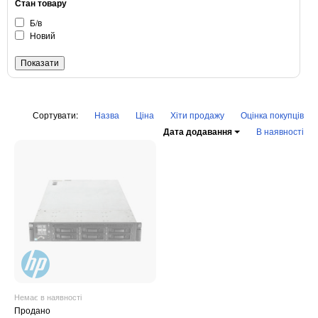
Автоматичні вимикачі
Стан товару
Інвертори напруги
Б/в
Новий
Акумулятори для ДБЖ
Сортувати:
Назва
Ціна
Хіти продажу
Оцінка покупців
Дата додавання
В наявності
Немає в наявності
Продано