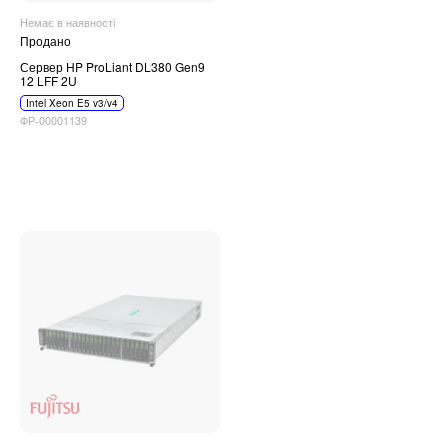
Немає в наявності
Продано
Сервер HP ProLiant DL380 Gen9
12 LFF 2U
Intel Xeon E5 v3/v4
ФР-00001139