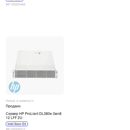
ФР-00000446
Немає в наявності
Продано
Сервер HP ProLiant DL380e Gen8
12 LFF 2U
Intel Xeon E5
ФР-00000512