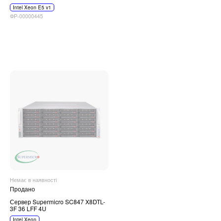
Intel Xeon E5 v1
ФР-00000445
Немає в наявності
Продано
Сервер Supermicro SC847 X8DTL-
3F 36 LFF 4U
Intel Xeon