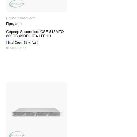
Немає в наявності
Продано
Сервер Supermicro CSE-813MTQ-
600CB X9DRL-iF 4 LFF 1U
Intel Xeon E5 v1/v2
ФР-00001111