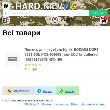
×
Вхід
|
Реєстрація
(097)-938-03-73
Telegram
WhatsApp
0
HARD.KIEV.UA
Всі товари
Послуги
Повернення / Обмін
Доставка та оплата
Пам'ять для ноутбука Hynix SODIMM DDR3-
1333 2Gb PC3-10600S non-ECC Unbuffered
Комп'ютери
(HMT325S6CFR8C-H9)
Ноутбуки
130 грн.
Моноблоки
Персональні комп'ютери
Сервери
Комплектуючі
(097)-938-03-73
Telegram
WhatsApp
Процесори (CPU)
© 2017–2026 Інтернет-магазин HARD.kiev.ua
HARD.KIEV.UA
Послуги
Повернення / Обмін
Доставка та оплата
Оперативна пам'ять