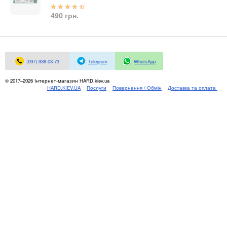
Материнські плати
Жорсткі диски та SSD
490 грн.
SAS диски
SATA диски
NVMe диски
(097)-938-03-73
Telegram
WhatsApp
Відеокарти
Блоки живлення
© 2017–2026 Інтернет-магазин HARD.kiev.ua
HARD.KIEV.UA
Послуги
Повернення / Обмін
Доставка та оплата
Контролери RAID
Кулери та системи охолодження
Корпуси
Кошики та салазки для жорстких дисків
Рейки та кріплення
Інші комплектуючі
Заглушки для корпусів
Мережеве обладнання
Маршрутизатори та комутатори
Мережеві карти
Wi-Fi і Bluetooth адаптери