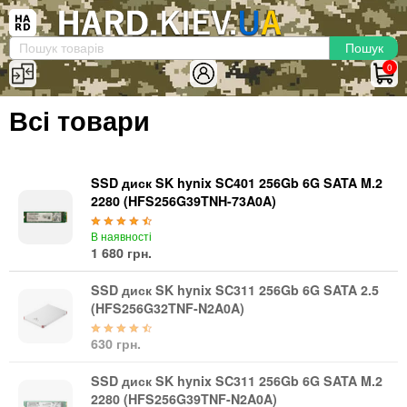
×
Вхід
|
Реєстрація
(097)-938-03-73
Telegram
WhatsApp
0
HARD.KIEV.UA
Всі товари
Послуги
Повернення / Обмін
Доставка та оплата
SSD диск SK hynix SC401 256Gb 6G SATA M.2
2280 (HFS256G39TNH-73A0A)
Комп'ютери
В наявності
Ноутбуки
1 680 грн.
Моноблоки
Персональні комп'ютери
SSD диск SK hynix SC311 256Gb 6G SATA 2.5
(HFS256G32TNF-N2A0A)
Сервери
Комплектуючі
630 грн.
Процесори (CPU)
SSD диск SK hynix SC311 256Gb 6G SATA M.2
Оперативна пам'ять
2280 (HFS256G39TNF-N2A0A)