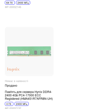
64 Гб
2400 МГц
ФР-00002146
Немає в наявності
Продано
Пам'ять для сервера Hynix DDR4-
2400 4Gb PC4-17000 ECC
Registered (HMA451R7AFR8N-UH)
4 Гб
2400 МГц
ФР-00002132