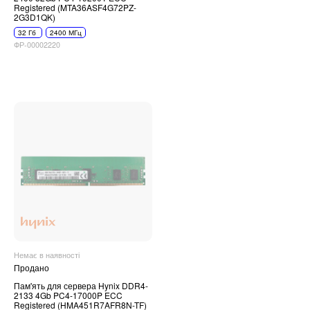
Registered (MTA36ASF4G72PZ-
2G3D1QK)
32 Гб
2400 МГц
ФР-00002220
Немає в наявності
Продано
Пам'ять для сервера Hynix DDR4-
2133 4Gb PC4-17000P ECC
Registered (HMA451R7AFR8N-TF)