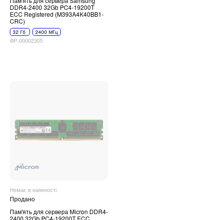
Пам'ять для сервера Samsung
DDR4-2400 32Gb PC4-19200T
ECC Registered (M393A4K40BB1-
CRC)
32 Гб
2400 МГц
ФР-00002305
Немає в наявності
Продано
Пам'ять для сервера Micron DDR4-
2400 32Gb PC4-19200T ECC