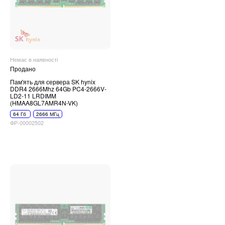
Немає в наявності
Продано
Пам'ять для сервера SK hynix
DDR4 2666Mhz 64Gb PC4-2666V-
LD2-11 LRDIMM
(HMAA8GL7AMR4N-VK)
64 Гб
2666 МГц
ФР-00002502