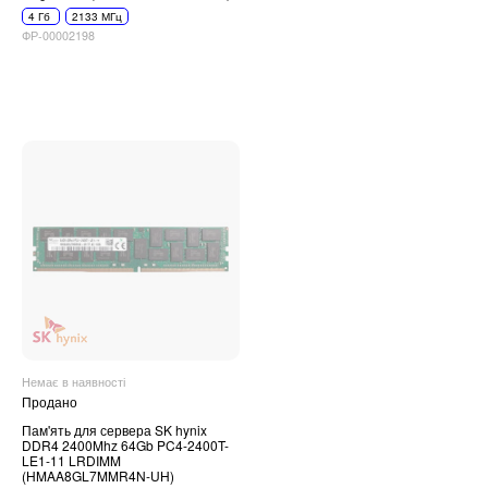
4 Гб
2133 МГц
ФР-00002198
Немає в наявності
Продано
Пам'ять для сервера SK hynix
DDR4 2400Mhz 64Gb PC4-2400T-
LE1-11 LRDIMM
(HMAA8GL7MMR4N-UH)