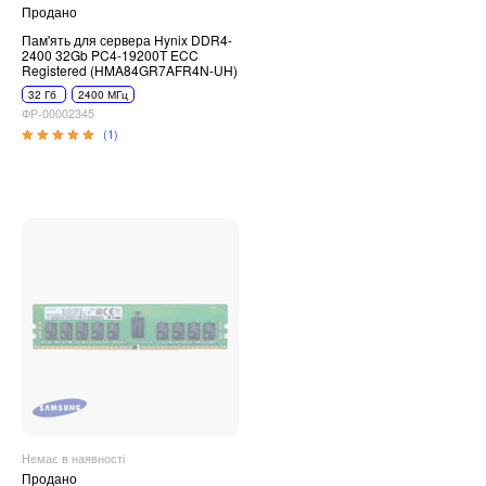
Продано
Пам'ять для сервера Hynix DDR4-
2400 32Gb PC4-19200T ECC
Registered (HMA84GR7AFR4N-UH)
32 Гб
2400 МГц
ФР-00002345
(1)
Немає в наявності
Продано