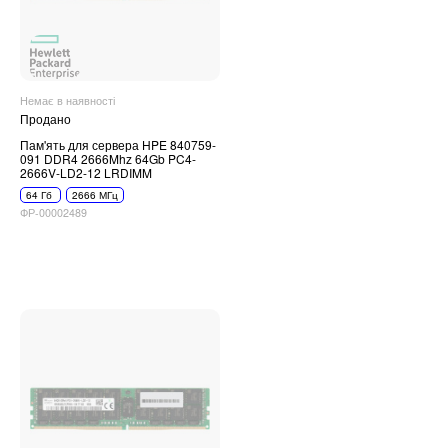
Немає в наявності
Продано
Пам'ять для сервера HPE 840759-
091 DDR4 2666Mhz 64Gb PC4-
2666V-LD2-12 LRDIMM
64 Гб
2666 МГц
ФР-00002489