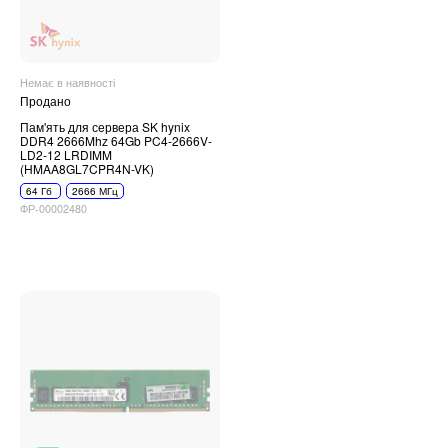
Немає в наявності
Продано
Пам'ять для сервера SK hynix
DDR4 2666Mhz 64Gb PC4-2666V-
LD2-12 LRDIMM
(HMAA8GL7CPR4N-VK)
64 Гб
2666 МГц
ФР-00002480