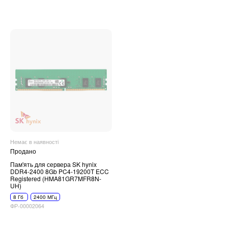
Немає в наявності
Продано
Пам'ять для сервера SK hynix
DDR4-2400 8Gb PC4-19200T ECC
Registered (HMA81GR7MFR8N-
UH)
8 Гб
2400 МГц
ФР-00002064