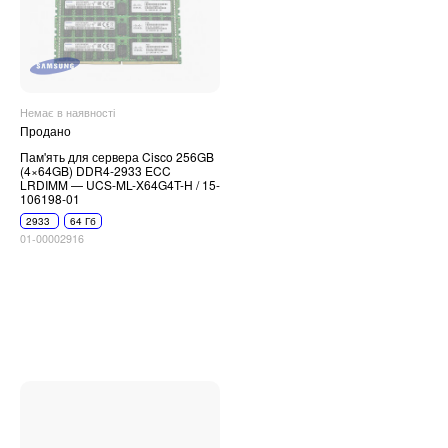
Немає в наявності
Продано
Пам'ять для сервера Cisco 256GB
(4×64GB) DDR4-2933 ECC
LRDIMM — UCS-ML-X64G4T-H / 15-
106198-01
2933
64 Гб
01-00002916