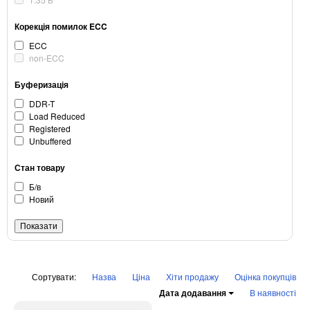
Корекція помилок ECC
ECC
non-ECC
Буферизація
DDR-T
Load Reduced
Registered
Unbuffered
Стан товару
Б/в
Новий
Сортувати:
Назва
Ціна
Хіти продажу
Оцінка покупців
Дата додавання
В наявності