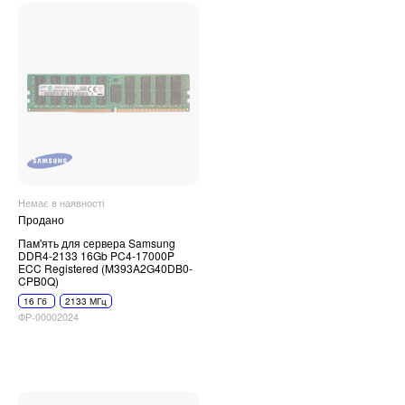
Немає в наявності
Продано
Пам'ять для сервера Samsung
DDR4-2133 16Gb PC4-17000P
ECC Registered (M393A2G40DB0-
CPB0Q)
16 Гб
2133 МГц
ФР-00002024