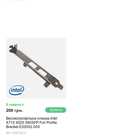
В наявності
200 грн.
Високопрофільна планка Intel
X710 X520 560SFP Full Profile
Bracket E33052-003
ФР-00001615