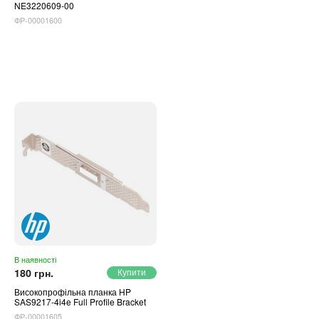
NE3220609-00
ФР-00001600
В наявності
180 грн.
Високопрофільна планка HP
SAS9217-4i4e Full Profile Bracket
ФР-00001605