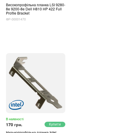
Високопрофільна планка LSI 9280-
8e 9200-8e Dell H810 HP 422 Full
Profile Bracket
ФР-00001470
В наявності
170 грн.
Низькопрофільна планка Intel