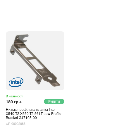
В наявності
180 грн.
Низькопрофільна планка Intel
X540-T2 X550-T2 561T Low Profile
Bracket G47105-001
ФР-00002083