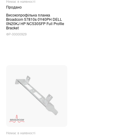
Немає в наявності
Продано
Високопрофільна планка
Broadcom 57810s 0Y40PH DELL
0N20KJ HP NC530SFP Full Profile
Bracket
ФР-00000929
Немає в наявності