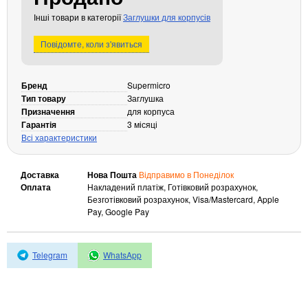
Кабелі та роз'єми
Інші товари в категорії
Заглушки для корпусів
Аксесуари
Повідомте, коли з'явиться
Хаби і кардридери
Фильтри та стабілізатори
Бренд
Supermicro
Павербанки
Тип товару
Заглушка
Кабелі, роз'єми, перехідники
Призначення
для корпуса
Гарантія
3 місяці
Аксесуари для ноутбуків
Всі характеристики
Акумулятори
Зовнішні блоки живлення
Доставка
Нова Пошта
Відправимо в Понеділок
Периферійні пристрої
Оплата
Накладений платіж, Готівковий розрахунок,
Безготівковий розрахунок, Visa/Mastercard, Apple
Монітори
Pay, Google Pay
Клавіатури, миші, комплекти
Відеоспостереження
Telegram
WhatsApp
IP-камери
Автономне живлення