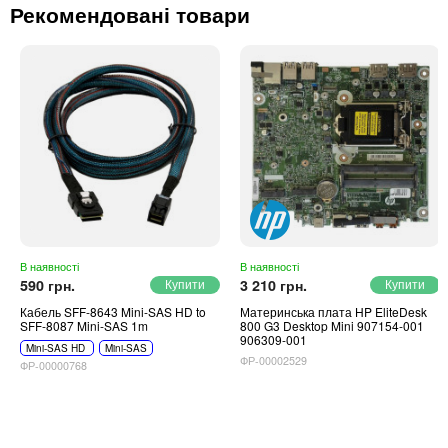
Автоматичні вимикачі
Рекомендовані товари
Інвертори напруги
Акумулятори для ДБЖ
В наявності
В наявності
590 грн.
3 210 грн.
Кабель SFF-8643 Mini-SAS HD to
Материнська плата HP EliteDesk
SFF-8087 Mini-SAS 1m
800 G3 Desktop Mini 907154-001
906309-001
Mini-SAS HD
Mini-SAS
ФР-00002529
ФР-00000768