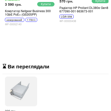
570 грн.
3 590 грн.
Радіатор HP Proliant DL380e Gen8
Комутатор Netgear Business 300
677090-001 663673-001
1GbE PoE+ (GS305PP)
LGA1356
некерований
1 Гбіт/с
ФР-00000438
ФР-00002140
⌛ Ви переглядали
220 грн.