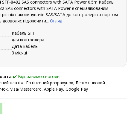
4 SFF-8482 SAS connectors with SATA Power 0.5m Кабель
482 SAS connectors with SATA Power є спеціалізованим
трішніх накопичувачів SAS/SATA до контролерів з портом
ь дозволяє підключити...
Огляд
Кабель SFF
для контролера
Дата-кабель
3 місяці
Пошта
✔️ Відправимо сьогодні
ний платіж, Готівковий розрахунок, Безготівковий
нок, Visa/Mastercard, Apple Pay, Google Pay