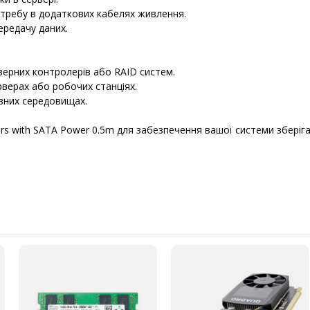
отребу в додаткових кабелях живлення.
передачу даних.
верних контролерів або RAID систем.
рверах або робочих станціях.
вних середовищах.
ors with SATA Power 0.5m для забезпечення вашої системи зберіг