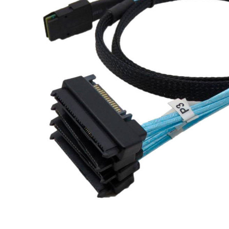
Материнські плати
Жорсткі диски та SSD
SAS диски
SATA диски
NVMe диски
Відеокарти
Блоки живлення
Контролери RAID
Кулери та системи охолодження
Корпуси
Кошики та салазки для жорстких дисків
Рейки та кріплення
Інші комплектуючі
Заглушки для корпусів
Мережеве обладнання