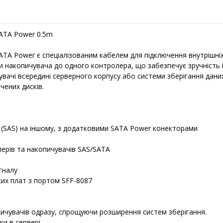
SATA Power 0.5m
 SATA Power є спеціалізованим кабелем для підключення внутрішні
 накопичувача до одного контролера, що забезпечує зручність і
вачі всередині серверного корпусу або системи зберігання дани
ених дисків.
482 (SAS) на іншому, з додатковими SATA Power конекторами
лерів та накопичувачів SAS/SATA
гналу
ких плат з портом SFF-8087
ичувачів одразу, спрощуючи розширення систем зберігання.
и в сервері.