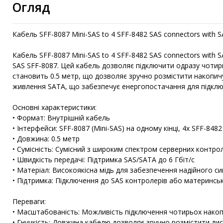
Огляд
Кабель SFF-8087 Mini-SAS to 4 SFF-8482 SAS connectors with 
Кабель SFF-8087 Mini-SAS to 4 SFF-8482 SAS connectors with
SAS SFF-8087. Цей кабель дозволяє підключити одразу чотири
становить 0.5 метр, що дозволяє зручно розмістити накопичу
живлення SATA, що забезпечує енергопостачання для підключ
Основні характеристики:
• Формат: Внутрішній кабель
• Інтерфейси: SFF-8087 (Mini-SAS) на одному кінці, 4x SFF-8
• Довжина: 0.5 метр
• Сумісність: Сумісний з широким спектром серверних контро
• Швидкість передачі: Підтримка SAS/SATA до 6 Гбіт/с
• Матеріал: Високоякісна мідь для забезпечення надійного си
• Підтримка: Підключення до SAS контролерів або материнсь
Переваги:
• Масштабованість: Можливість підключення чотирьох накоп
• Гнучкість: Довжина кабелю дозволяє зручно розмістити диск