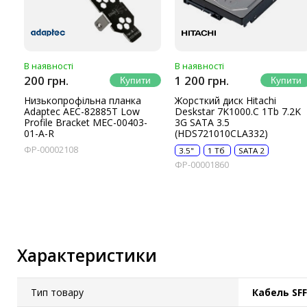
В наявності
В наявності
200 грн.
1 200 грн.
Низькопрофільна планка
Жорсткий диск Hitachi
Adaptec AEC-82885T Low
Deskstar 7K1000.C 1Tb 7.2K
Profile Bracket MEC-00403-
3G SATA 3.5
01-A-R
(HDS721010CLA332)
ФР-00002108
3.5"
1 Тб
SATA 2
ФР-00001860
Характеристики
Тип товару
Кабель SFF