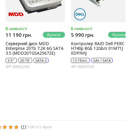
В наявності
В наявності
11 190 грн.
5 990 грн.
Серверний диск MDD
Контролер RAID Dell PERC
Enterprise 20Tb 7.2K 6G SATA
H740p 8Gb 12Gb/s 01M71J
3.5 (MDD20TGSA25672E)
0DPNHJ
3.5"
20 Тб
SATA 3
12 Гбіт/с
SAS / SATA
ФР-00002204
ФР-00001563
(
1
)
5.00 із 5 зірок