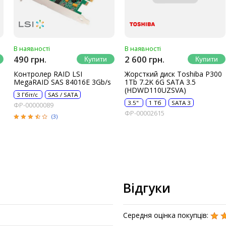
В наявності
В наявності
490 грн.
2 600 грн.
Контролер RAID LSI
Жорсткий диск Toshiba P300
MegaRAID SAS 84016E 3Gb/s
1Tb 7.2K 6G SATA 3.5
(HDWD110UZSVA)
3 Гбіт/с
SAS / SATA
3.5"
1 Тб
SATA 3
ФР-00000089
ФР-00002615
(3)
Відгуки
Середня оцінка покупців: