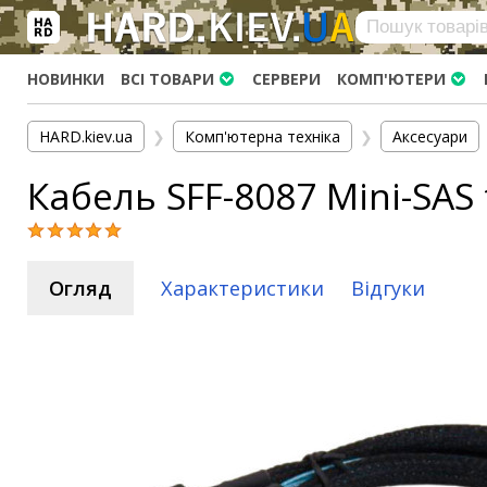
×
Вхід
|
Реєстрація
(097)-938-03-73
Telegram
WhatsApp
НОВИНКИ
ВСІ ТОВАРИ
СЕРВЕРИ
КОМП'ЮТЕРИ
HARD.KIEV.UA
HARD.kiev.ua
❯
Комп'ютерна техніка
❯
Аксесуари
Послуги
Кабель SFF-8087 Mini-SAS 
Повернення / Обмін
Доставка та оплата
Комп'ютери
Огляд
Характеристики
Відгуки
Ноутбуки
Моноблоки
Персональні комп'ютери
Сервери
Комплектуючі
Процесори (CPU)
Оперативна пам'ять