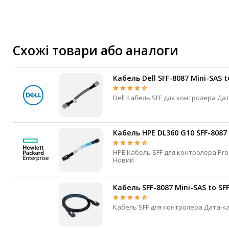
Маршрутизатори та комутатори
Мережеві карти
Wi-Fi і Bluetooth адаптери
Кабелі та роз'єми
Схожі товари або аналоги
Аксесуари
Хаби і кардридери
Кабель Dell SFF-8087 Mini-SAS 
Фильтри та стабілізатори
Павербанки
Кабелі, роз'єми, перехідники
Аксесуари для ноутбуків
Кабель HPE DL360 G10 SFF-8087 
Акумулятори
HPE Кабель SFF для контролера ProLiant Gen10 Дата-кабель Mini-SAS Mini-SAS 0.15 м 3 місяці
Зовнішні блоки живлення
Новий
Периферійні пристрої
Кабель SFF-8087 Mini-SAS to SF
Монітори
Клавіатури, миші, комплекти
Відеоспостереження