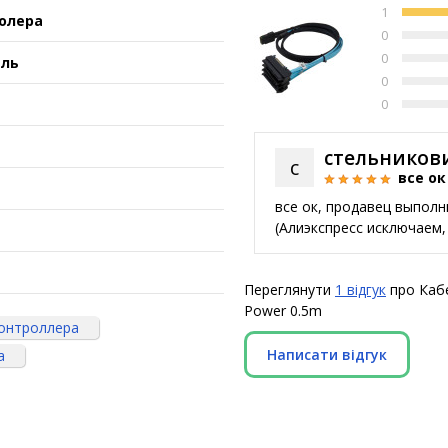
1
олера
0
0
ель
0
0
стельников
с
все ок
все ок, продавец выполн
(Алиэкспресс исключаем,
Переглянути
1 відгук
про Кабе
Power 0.5m
контроллера
Написати відгук
а