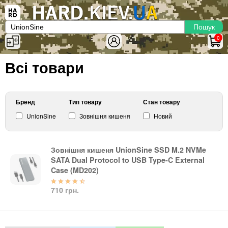
×
Вхід
|
Реєстрація
(097)-938-03-73
Telegram
WhatsApp
0
HARD.KIEV.UA
Всі товари
Послуги
Повернення / Обмін
Доставка та оплата
Бренд
Тип товару
Стан товару
UnionSine
Зовнішня кишеня
Новий
Комп'ютери
Ноутбуки
Моноблоки
Зовнішня кишеня UnionSine SSD M.2 NVMe
SATA Dual Protocol to USB Type-C External
Персональні комп'ютери
Case (MD202)
Сервери
Комплектуючі
710 грн.
Процесори (CPU)
Оперативна пам'ять