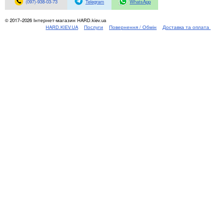
Материнські плати
(097)-938-03-73
Telegram
WhatsApp
Жорсткі диски та SSD
© 2017–2026 Інтернет-магазин HARD.kiev.ua
SAS диски
HARD.KIEV.UA
Послуги
Повернення / Обмін
Доставка та оплата
SATA диски
NVMe диски
Відеокарти
Блоки живлення
Контролери RAID
Кулери та системи охолодження
Корпуси
Кошики та салазки для жорстких дисків
Рейки та кріплення
Інші комплектуючі
Заглушки для корпусів
Мережеве обладнання
Маршрутизатори та комутатори
Мережеві карти
Wi-Fi і Bluetooth адаптери