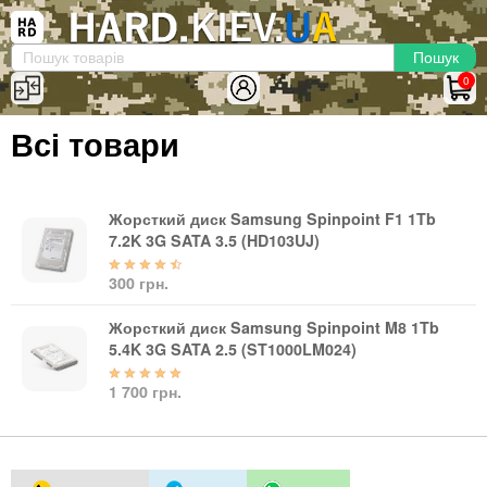
×
Вхід
|
Реєстрація
(097)-938-03-73
Telegram
WhatsApp
0
HARD.KIEV.UA
Всі товари
Послуги
Повернення / Обмін
Доставка та оплата
Жорсткий диск Samsung Spinpoint F1 1Tb
7.2K 3G SATA 3.5 (HD103UJ)
Комп'ютери
300 грн.
Ноутбуки
Моноблоки
Жорсткий диск Samsung Spinpoint M8 1Tb
Персональні комп'ютери
5.4K 3G SATA 2.5 (ST1000LM024)
Сервери
1 700 грн.
Комплектуючі
Процесори (CPU)
Оперативна пам'ять