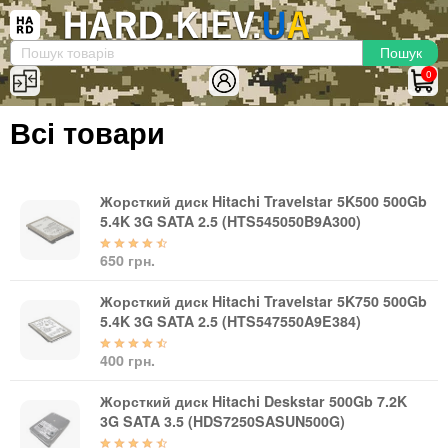
×
Вхід
|
Реєстрація
(097)-938-03-73
Telegram
WhatsApp
0
HARD.KIEV.UA
Всі товари
Послуги
Повернення / Обмін
Доставка та оплата
Жорсткий диск Hitachi Travelstar 5K500 500Gb
5.4K 3G SATA 2.5 (HTS545050B9A300)
Комп'ютери
650 грн.
Ноутбуки
Моноблоки
Жорсткий диск Hitachi Travelstar 5K750 500Gb
Персональні комп'ютери
5.4K 3G SATA 2.5 (HTS547550A9E384)
Сервери
400 грн.
Комплектуючі
Жорсткий диск Hitachi Deskstar 500Gb 7.2K
Процесори (CPU)
3G SATA 3.5 (HDS7250SASUN500G)
Оперативна пам'ять