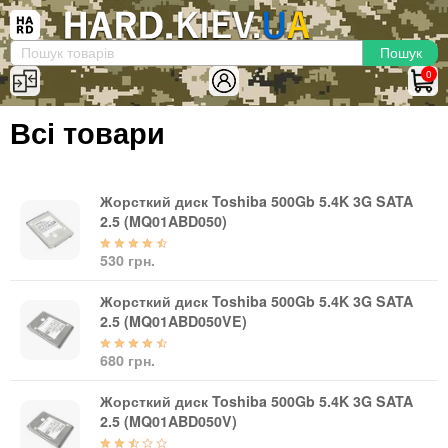
×
Вхід
|
Реєстрація
(097)-938-03-73
Telegram
WhatsApp
0
HARD.KIEV.UA
Всі товари
Послуги
Повернення / Обмін
Доставка та оплата
Жорсткий диск Toshiba 500Gb 5.4K 3G SATA
2.5 (MQ01ABD050)
Комп'ютери
530 грн.
Ноутбуки
Моноблоки
Жорсткий диск Toshiba 500Gb 5.4K 3G SATA
Персональні комп'ютери
2.5 (MQ01ABD050VE)
Сервери
680 грн.
Комплектуючі
Жорсткий диск Toshiba 500Gb 5.4K 3G SATA
Процесори (CPU)
2.5 (MQ01ABD050V)
Оперативна пам'ять