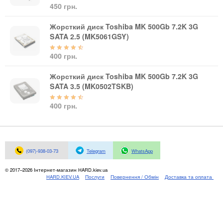
Материнські плати
450 грн.
Жорсткі диски та SSD
Жорсткий диск Toshiba MK 500Gb 7.2K 3G
SAS диски
SATA 2.5 (MK5061GSY)
SATA диски
NVMe диски
400 грн.
Відеокарти
Жорсткий диск Toshiba MK 500Gb 7.2K 3G
Блоки живлення
SATA 3.5 (MK0502TSKB)
Контролери RAID
Кулери та системи охолодження
400 грн.
Корпуси
Кошики та салазки для жорстких дисків
Рейки та кріплення
(097)-938-03-73
Telegram
WhatsApp
Інші комплектуючі
Заглушки для корпусів
© 2017–2026 Інтернет-магазин HARD.kiev.ua
HARD.KIEV.UA
Послуги
Повернення / Обмін
Доставка та оплата
Мережеве обладнання
Маршрутизатори та комутатори
Мережеві карти
Wi-Fi і Bluetooth адаптери