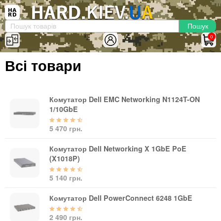
×
Вхід
|
Реєстрація
(097)-938-03-73
Telegram
WhatsApp
0
HARD.KIEV.UA
Всі товари
Послуги
Повернення / Обмін
Доставка та оплата
Комутатор Dell EMC Networking N1124T-ON
1/10GbE
Комп'ютери
5 470 грн.
Ноутбуки
Моноблоки
Комутатор Dell Networking X 1GbE PoE
Персональні комп'ютери
(X1018P)
Сервери
5 140 грн.
Комплектуючі
Комутатор Dell PowerConnect 6248 1GbE
Процесори (CPU)
Оперативна пам'ять
2 490 грн.