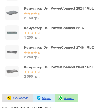
Материнські плати
Жорсткі диски та SSD
Комутатор Dell PowerConnect 2824 1GbE
SAS диски
2 150 грн.
SATA диски
NVMe диски
Комутатор Dell PowerConnect 2216
Відеокарти
1 200 грн.
Блоки живлення
Контролери RAID
Комутатор Dell PowerConnect 2748 1GbE
Кулери та системи охолодження
Корпуси
2 240 грн.
Кошики та салазки для жорстких дисків
Комутатор Dell PowerConnect 2848 1GbE
Рейки та кріплення
Інші комплектуючі
2 590 грн.
Заглушки для корпусів
Мережеве обладнання
Маршрутизатори та комутатори
(097)-938-03-73
Telegram
WhatsApp
Мережеві карти
© 2017–2026 Інтернет-магазин HARD.kiev.ua
Wi-Fi і Bluetooth адаптери