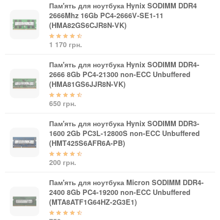
Материнські плати
Пам'ять для ноутбука Hynix SODIMM DDR4
Жорсткі диски та SSD
2666Mhz 16Gb PC4-2666V-SE1-11
(HMA82GS6CJR8N-VK)
SAS диски
SATA диски
1 170 грн.
NVMe диски
Пам'ять для ноутбука Hynix SODIMM DDR4-
Відеокарти
2666 8Gb PC4-21300 non-ECC Unbuffered
Блоки живлення
(HMA81GS6JJR8N-VK)
Контролери RAID
Кулери та системи охолодження
650 грн.
Корпуси
Пам'ять для ноутбука Hynix SODIMM DDR3-
Кошики та салазки для жорстких дисків
1600 2Gb PC3L-12800S non-ECC Unbuffered
Рейки та кріплення
(HMT425S6AFR6A-PB)
Інші комплектуючі
200 грн.
Заглушки для корпусів
Мережеве обладнання
Пам'ять для ноутбука Micron SODIMM DDR4-
2400 8Gb PC4-19200 non-ECC Unbuffered
Маршрутизатори та комутатори
(MTA8ATF1G64HZ-2G3E1)
Мережеві карти
Wi-Fi і Bluetooth адаптери