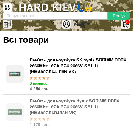
×
Вхід
|
Реєстрація
(097)-938-03-73
Telegram
WhatsApp
0
HARD.KIEV.UA
Всі товари
Послуги
Повернення / Обмін
Доставка та оплата
Пам'ять для ноутбука SK hynix SODIMM DDR4
2666Mhz 16Gb PC4-2666V-SE1-11
Комп'ютери
(HMA82GS6JJR8N-VK)
Ноутбуки
В наявності
Моноблоки
4 250 грн.
Персональні комп'ютери
Пам'ять для ноутбука Hynix SODIMM DDR4
Сервери
2666Mhz 16Gb PC4-2666V-SE1-11
Комплектуючі
(HMA82GS6DJR8N-VK)
Процесори (CPU)
1 170 грн.
Оперативна пам'ять