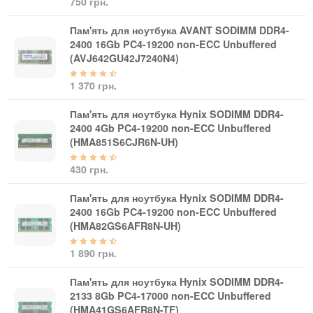
750 грн.
Кабелі та роз'єми
Пам'ять для ноутбука AVANT SODIMM DDR4-
Аксесуари
2400 16Gb PC4-19200 non-ECC Unbuffered
(AVJ642GU42J7240N4)
Хаби і кардридери
Фильтри та стабілізатори
1 370 грн.
Павербанки
Кабелі, роз'єми, перехідники
Пам'ять для ноутбука Hynix SODIMM DDR4-
2400 4Gb PC4-19200 non-ECC Unbuffered
Аксесуари для ноутбуків
(HMA851S6CJR6N-UH)
Акумулятори
Зовнішні блоки живлення
430 грн.
Периферійні пристрої
Пам'ять для ноутбука Hynix SODIMM DDR4-
Монітори
2400 16Gb PC4-19200 non-ECC Unbuffered
(HMA82GS6AFR8N-UH)
Клавіатури, миші, комплекти
Відеоспостереження
1 890 грн.
IP-камери
Пам'ять для ноутбука Hynix SODIMM DDR4-
Автономне живлення
2133 8Gb PC4-17000 non-ECC Unbuffered
(HMA41GS6AFR8N-TF)