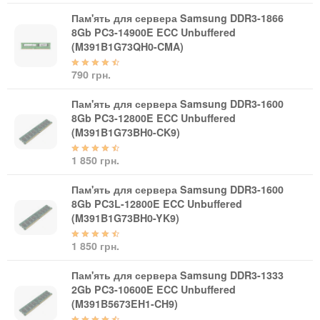
Кабелі та роз'єми
Пам'ять для сервера Samsung DDR3-1866
8Gb PC3-14900E ECC Unbuffered
Аксесуари
(M391B1G73QH0-CMA)
Хаби і кардридери
790 грн.
Фильтри та стабілізатори
Павербанки
Пам'ять для сервера Samsung DDR3-1600
Кабелі, роз'єми, перехідники
8Gb PC3-12800E ECC Unbuffered
(M391B1G73BH0-CK9)
Аксесуари для ноутбуків
Акумулятори
1 850 грн.
Зовнішні блоки живлення
Пам'ять для сервера Samsung DDR3-1600
Периферійні пристрої
8Gb PC3L-12800E ECC Unbuffered
Монітори
(M391B1G73BH0-YK9)
Клавіатури, миші, комплекти
1 850 грн.
Відеоспостереження
Пам'ять для сервера Samsung DDR3-1333
IP-камери
2Gb PC3-10600E ECC Unbuffered
Автономне живлення
(M391B5673EH1-CH9)