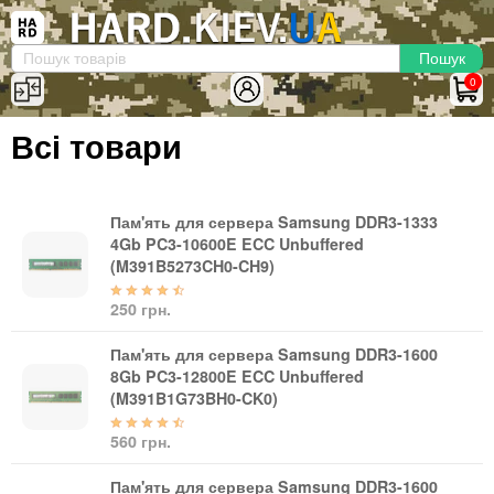
×
Вхід
|
Реєстрація
(097)-938-03-73
Telegram
WhatsApp
0
HARD.KIEV.UA
Всі товари
Послуги
Повернення / Обмін
Доставка та оплата
Пам'ять для сервера Samsung DDR3-1333
4Gb PC3-10600E ECC Unbuffered
Комп'ютери
(M391B5273CH0-CH9)
Ноутбуки
250 грн.
Моноблоки
Персональні комп'ютери
Пам'ять для сервера Samsung DDR3-1600
Сервери
8Gb PC3-12800E ECC Unbuffered
(M391B1G73BH0-CK0)
Комплектуючі
560 грн.
Процесори (CPU)
Оперативна пам'ять
Пам'ять для сервера Samsung DDR3-1600