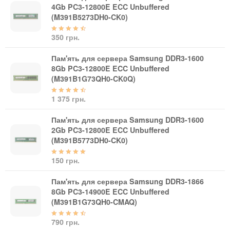
Материнські плати
4Gb PC3-12800E ECC Unbuffered
Жорсткі диски та SSD
(M391B5273DH0-CK0)
SAS диски
350 грн.
SATA диски
NVMe диски
Пам'ять для сервера Samsung DDR3-1600
8Gb PC3-12800E ECC Unbuffered
Відеокарти
(M391B1G73QH0-CK0Q)
Блоки живлення
Контролери RAID
1 375 грн.
Кулери та системи охолодження
Пам'ять для сервера Samsung DDR3-1600
Корпуси
2Gb PC3-12800E ECC Unbuffered
Кошики та салазки для жорстких дисків
(M391B5773DH0-CK0)
Рейки та кріплення
Інші комплектуючі
150 грн.
Заглушки для корпусів
Пам'ять для сервера Samsung DDR3-1866
Мережеве обладнання
8Gb PC3-14900E ECC Unbuffered
(M391B1G73QH0-CMAQ)
Маршрутизатори та комутатори
Мережеві карти
790 грн.
Wi-Fi і Bluetooth адаптери