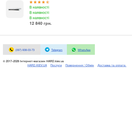
Материнські плати
В наявності
Жорсткі диски та SSD
В наявності
SAS диски
В наявності
12 840 грн.
SATA диски
NVMe диски
Відеокарти
Блоки живлення
(097)-938-03-73
Telegram
WhatsApp
Контролери RAID
© 2017–2026 Інтернет-магазин HARD.kiev.ua
Кулери та системи охолодження
HARD.KIEV.UA
Послуги
Повернення / Обмін
Доставка та оплата
Корпуси
Кошики та салазки для жорстких дисків
Рейки та кріплення
Інші комплектуючі
Заглушки для корпусів
Мережеве обладнання
Маршрутизатори та комутатори
Мережеві карти
Wi-Fi і Bluetooth адаптери