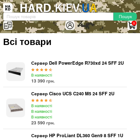
×
Вхід
|
Реєстрація
(097)-938-03-73
Telegram
WhatsApp
0
HARD.KIEV.UA
Всі товари
Послуги
Повернення / Обмін
Доставка та оплата
Сервер Dell PowerEdge R730xd 24 SFF 2U
Комп'ютери
В наявності
13 390 грн.
Ноутбуки
Моноблоки
Сервер Cisco UCS C240 M5 24 SFF 2U
Персональні комп'ютери
Сервери
В наявності
В наявності
Комплектуючі
В наявності
23 590 грн.
Процесори (CPU)
Оперативна пам'ять
Сервер HP ProLiant DL360 Gen9 8 SFF 1U