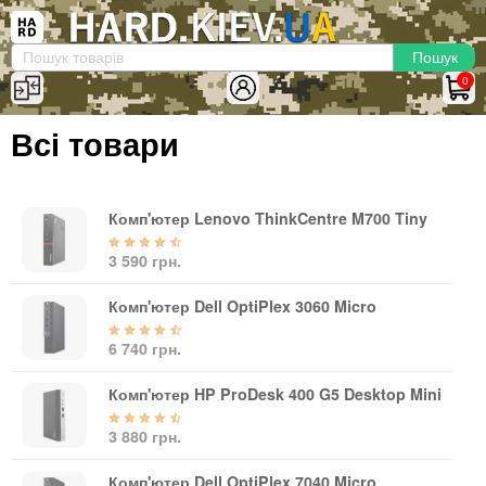
×
Вхід
|
Реєстрація
(097)-938-03-73
Telegram
WhatsApp
0
HARD.KIEV.UA
Всі товари
Послуги
Повернення / Обмін
Доставка та оплата
Комп'ютер Lenovo ThinkCentre M700 Tiny
Комп'ютери
3 590 грн.
Ноутбуки
Комп'ютер Dell OptiPlex 3060 Micro
Моноблоки
Персональні комп'ютери
6 740 грн.
Сервери
Комп'ютер HP ProDesk 400 G5 Desktop Mini
Комплектуючі
3 880 грн.
Процесори (CPU)
Оперативна пам'ять
Комп'ютер Dell OptiPlex 7040 Micro