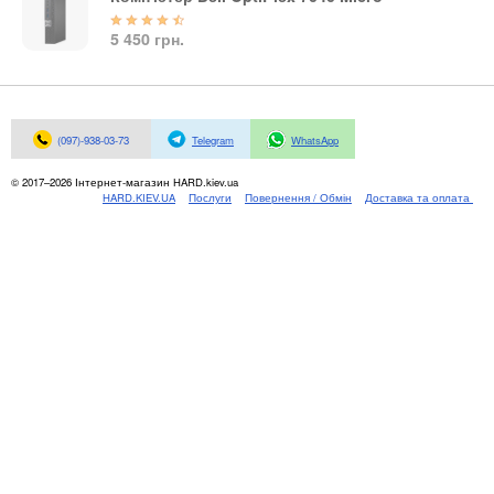
Материнські плати
Жорсткі диски та SSD
5 450 грн.
SAS диски
SATA диски
NVMe диски
(097)-938-03-73
Telegram
WhatsApp
Відеокарти
Блоки живлення
© 2017–2026 Інтернет-магазин HARD.kiev.ua
HARD.KIEV.UA
Послуги
Повернення / Обмін
Доставка та оплата
Контролери RAID
Кулери та системи охолодження
Корпуси
Кошики та салазки для жорстких дисків
Рейки та кріплення
Інші комплектуючі
Заглушки для корпусів
Мережеве обладнання
Маршрутизатори та комутатори
Мережеві карти
Wi-Fi і Bluetooth адаптери