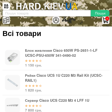
×
Вхід
|
Реєстрація
(097)-938-03-73
Telegram
WhatsApp
0
HARD.KIEV.UA
Всі товари
Послуги
Повернення / Обмін
Доставка та оплата
Блок живлення Cisco 650W PS-2651-1-LF
UCSC-PSU-650W 341-0490-02
Комп'ютери
1 150 грн.
Ноутбуки
Моноблоки
Рейки Cisco UCS 1U C220 M3 Rail Kit (UCSC-
Персональні комп'ютери
RAIL1)
Сервери
1 820 грн.
Комплектуючі
Сервер Cisco UCS C220 M3 4 LFF 1U
Процесори (CPU)
Оперативна пам'ять
7 800 грн.