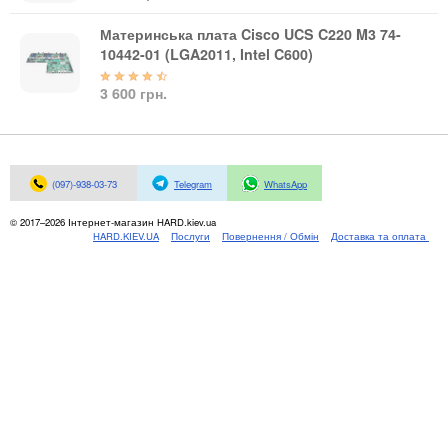
Материнські плати
Жорсткі диски та SSD
Материнська плата Cisco UCS C220 M3 74-
10442-01 (LGA2011, Intel C600)
SAS диски
SATA диски
3 600 грн.
NVMe диски
Відеокарти
Блоки живлення
Контролери RAID
(097)-938-03-73
Telegram
WhatsApp
Кулери та системи охолодження
© 2017–2026 Інтернет-магазин HARD.kiev.ua
Корпуси
HARD.KIEV.UA
Послуги
Повернення / Обмін
Доставка та оплата
Кошики та салазки для жорстких дисків
Рейки та кріплення
Інші комплектуючі
Заглушки для корпусів
Мережеве обладнання
Маршрутизатори та комутатори
Мережеві карти
Wi-Fi і Bluetooth адаптери