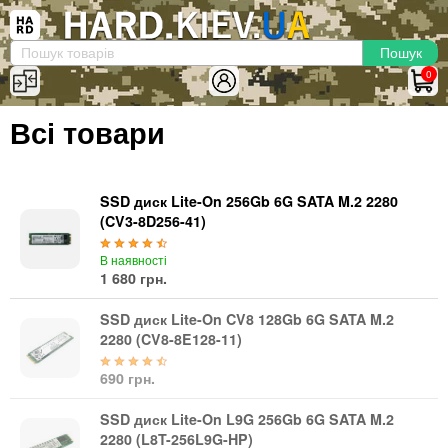
×
Вхід
|
Реєстрація
(097)-938-03-73
Telegram
WhatsApp
0
HARD.KIEV.UA
Всі товари
Послуги
Повернення / Обмін
Доставка та оплата
SSD диск Lite-On 256Gb 6G SATA M.2 2280
(CV3-8D256-41)
Комп'ютери
В наявності
Ноутбуки
1 680 грн.
Моноблоки
Персональні комп'ютери
SSD диск Lite-On CV8 128Gb 6G SATA M.2
2280 (CV8-8E128-11)
Сервери
Комплектуючі
690 грн.
Процесори (CPU)
SSD диск Lite-On L9G 256Gb 6G SATA M.2
Оперативна пам'ять
2280 (L8T-256L9G-HP)