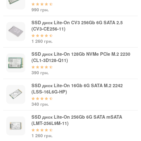
Материнські плати
Жорсткі диски та SSD
990 грн.
SAS диски
SSD диск Lite-On CV3 256Gb 6G SATA 2.5
SATA диски
(CV3-CE256-11)
NVMe диски
1 260 грн.
Відеокарти
Блоки живлення
SSD диск Lite-On 128Gb NVMe PCIe M.2 2230
Контролери RAID
(CL1-3D128-Q11)
Кулери та системи охолодження
390 грн.
Корпуси
Кошики та салазки для жорстких дисків
SSD диск Lite-On 16Gb 6G SATA M.2 2242
Рейки та кріплення
(LSS-16L6G-HP)
Інші комплектуючі
340 грн.
Заглушки для корпусів
Мережеве обладнання
SSD диск Lite-On 256Gb 6G SATA mSATA
(LMT-256L9M-11)
Маршрутизатори та комутатори
Мережеві карти
1 260 грн.
Wi-Fi і Bluetooth адаптери