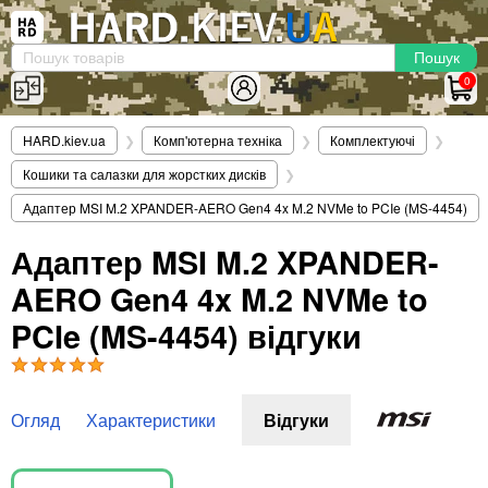
×
Вхід
|
Реєстрація
(097)-938-03-73
Telegram
WhatsApp
0
HARD.KIEV.UA
HARD.kiev.ua
❯
Комп'ютерна техніка
❯
Комплектуючі
❯
Послуги
Кошики та салазки для жорстких дисків
❯
Повернення / Обмін
Адаптер MSI M.2 XPANDER-AERO Gen4 4x M.2 NVMe to PCIe (MS-4454)
Доставка та оплата
Адаптер MSI M.2 XPANDER-
Комп'ютери
AERO Gen4 4x M.2 NVMe to
Ноутбуки
Моноблоки
PCIe (MS-4454) відгуки
Персональні комп'ютери
Сервери
Комплектуючі
Огляд
Характеристики
Відгуки
Процесори (CPU)
Оперативна пам'ять