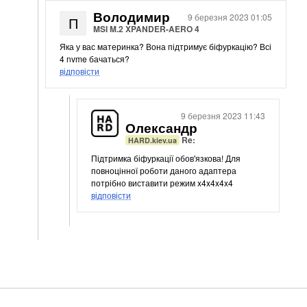
Володимир
Кабелі та роз'єми
9 березня 2023 01:05
П
MSI M.2 XPANDER-AERO 4
Аксесуари
Яка у вас материнка? Вона підтримує біфуркацію? Всі
4 nvme бачаться?
Хаби і кардридери
відповісти
Фильтри та стабілізатори
Павербанки
Кабелі, роз'єми, перехідники
9 березня 2023 11:43
Олександр
Аксесуари для ноутбуків
Re:
HARD.kiev.ua
Акумулятори
Підтримка біфуркації обов'язкова! Для
Зовнішні блоки живлення
повноцінної роботи даного адаптера
потрібно виставити режим x4x4x4x4
Периферійні пристрої
відповісти
Монітори
Клавіатури, миші, комплекти
Відеоспостереження
IP-камери
Автономне живлення