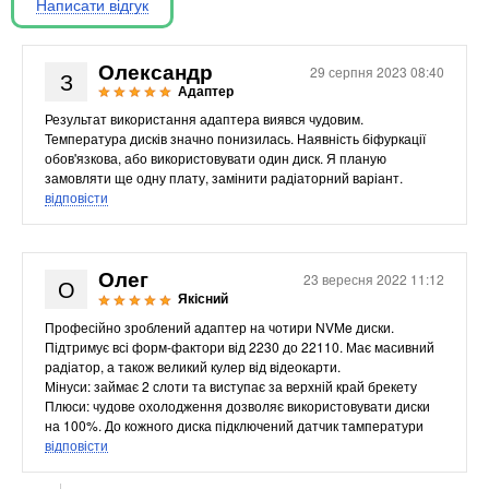
Написати відгук
Материнські плати
Жорсткі диски та SSD
SAS диски
Олександр
29 серпня 2023 08:40
З
SATA диски
Адаптер
NVMe диски
Результат використання адаптера виявся чудовим.
Температура дисків значно понизилась. Наявність біфуркації
Відеокарти
обов'язкова, або використовувати один диск. Я планую
Блоки живлення
замовляти ще одну плату, замінити радіаторний варіант.
відповісти
Контролери RAID
Кулери та системи охолодження
Корпуси
Олег
23 вересня 2022 11:12
Кошики та салазки для жорстких дисків
О
Якісний
Рейки та кріплення
Професійно зроблений адаптер на чотири NVMe диски.
Інші комплектуючі
Підтримує всі форм-фактори від 2230 до 22110. Має масивний
Заглушки для корпусів
радіатор, а також великий кулер від відеокарти.
Мінуси: займає 2 слоти та виступає за верхній край брекету
Мережеве обладнання
Плюси: чудове охолодження дозволяє використовувати диски
на 100%. До кожного диска підключений датчик тамператури
Маршрутизатори та комутатори
відповісти
Мережеві карти
Wi-Fi і Bluetooth адаптери