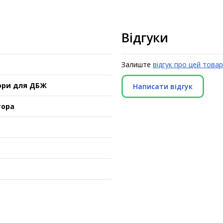
Відгуки
Залиште
відгук про цей товар
ори для ДБЖ
Написати відгук
тора