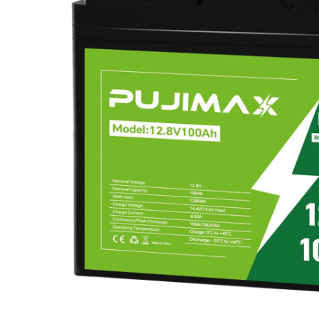
Материнські плати
Жорсткі диски та SSD
SAS диски
SATA диски
NVMe диски
Відеокарти
Блоки живлення
Контролери RAID
Кулери та системи охолодження
Корпуси
Кошики та салазки для жорстких дисків
Рейки та кріплення
Інші комплектуючі
Заглушки для корпусів
Мережеве обладнання