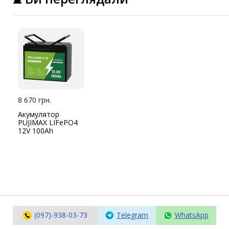
IP-камери
Автономне живлення
Автоматичні вимикачі
Інвертори напруги
Акумулятори для ДБЖ
8 670 грн.
Акумулятор
PUJIMAX LIFePO4
12V 100Ah
(097)-938-03-73
Telegram
WhatsApp