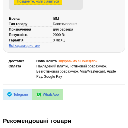
Повідомте, коли з'явиться
Кабелі та роз'єми
Аксесуари
Бренд
IBM
Тип товару
Блок живлення
Хаби і кардридери
Призначення
для сервера
Фильтри та стабілізатори
Потужність
2000 Вт
Павербанки
Гарантія
3 місяці
Всі характеристики
Кабелі, роз'єми, перехідники
Аксесуари для ноутбуків
Акумулятори
Доставка
Нова Пошта
Відправимо в Понеділок
Оплата
Накладений платіж, Готівковий розрахунок,
Зовнішні блоки живлення
Безготівковий розрахунок, Visa/Mastercard, Apple
Pay, Google Pay
Периферійні пристрої
Монітори
Клавіатури, миші, комплекти
Telegram
WhatsApp
Відеоспостереження
IP-камери
Рекомендовані товари
Автономне живлення