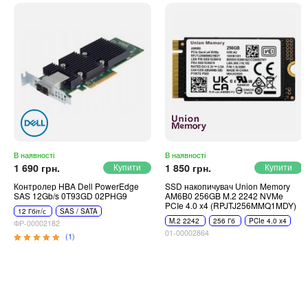
Автоматичні вимикачі
Інвертори напруги
Акумулятори для ДБЖ
В наявності
В наявності
1 690 грн.
1 850 грн.
Контролер HBA Dell PowerEdge
SSD накопичувач Union Memory
SAS 12Gb/s 0T93GD 02PHG9
AM6B0 256GB M.2 2242 NVMe
PCIe 4.0 x4 (RPJTJ256MMQ1MDY)
12 Гбіт/с
SAS / SATA
M.2 2242
256 Гб
PCIe 4.0 x4
ФР-00002182
01-00002864
(1)