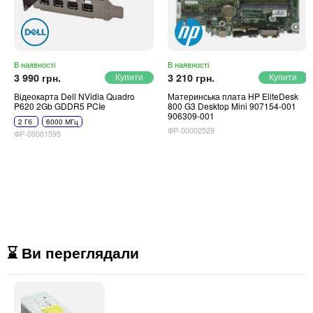
В наявності
В наявності
3 990 грн.
3 210 грн.
Відеокарта Dell NVidia Quadro
Материнська плата HP EliteDesk
P620 2Gb GDDR5 PCIe
800 G3 Desktop Mini 907154-001
906309-001
2 Гб
6000 МГц
ФР-00002529
ФР-00001595
⌛ Ви переглядали