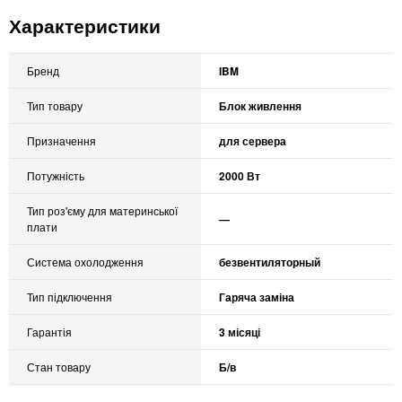
Характеристики
Бренд
IBM
Тип товару
Блок живлення
Призначення
для сервера
Потужність
2000 Вт
Тип роз'єму для материнської
—
плати
Система охолодження
безвентиляторный
Тип підключення
Гаряча заміна
Гарантія
3 місяці
Стан товару
Б/в