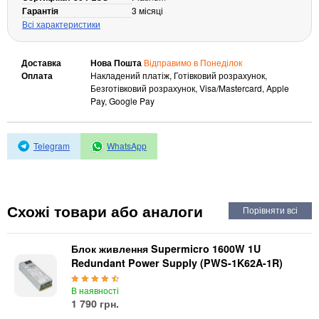
Автоматичні вимикачі
Гарантія
3 місяці
Інвертори напруги
Всі характеристики
Акумулятори для ДБЖ
Доставка
Нова Пошта
Відправимо в Понеділок
Оплата
Накладений платіж, Готівковий розрахунок,
Безготівковий розрахунок, Visa/Mastercard, Apple
Pay, Google Pay
Telegram
WhatsApp
Схожі товари або аналоги
Блок живлення Supermicro 1600W 1U
Redundant Power Supply (PWS-1K62A-1R)
В наявності
1 790 грн.