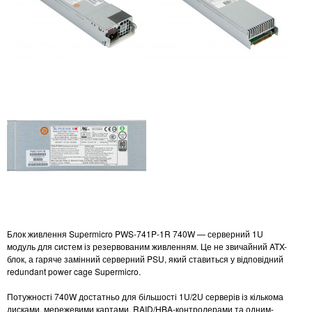
Блок живлення Supermicro PWS-741P-1R 740W — серверний 1U
модуль для систем із резервованим живленням. Це не звичайний ATX-
блок, а гаряче замінний серверний PSU, який ставиться у відповідний
redundant power cage Supermicro.
Потужності 740W достатньо для більшості 1U/2U серверів із кількома
дисками, мережевими картами, RAID/HBA-контролерами та одним-