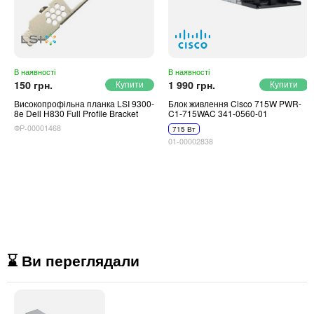
В наявності
В наявності
150 грн.
1 990 грн.
Високопрофільна планка LSI 9300-
Блок живлення Cisco 715W PWR-
8e Dell H830 Full Profile Bracket
C1-715WAC 341-0560-01
ФР-00001468
715 Вт
01-00002838
⌛ Ви переглядали