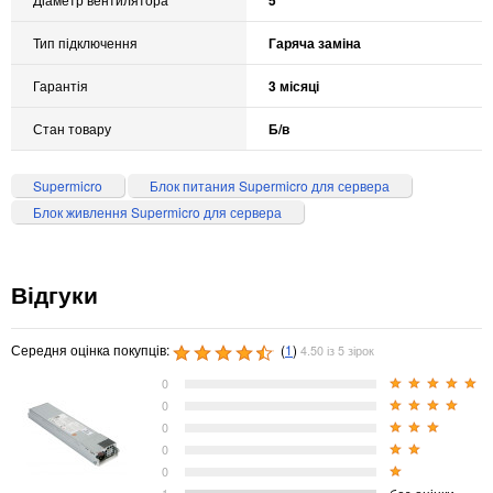
5
Тип підключення
Гаряча заміна
Гарантія
3 місяці
Стан товару
Б/в
Supermicro
Блок питания Supermicro для сервера
Блок живлення Supermicro для сервера
Відгуки
Середня оцінка покупців:
(
1
)
4.50 із 5 зірок
0
0
0
0
0