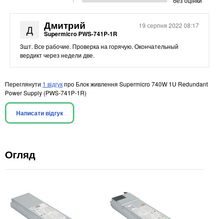
без оцінки
1
Дмитрий
19 серпня 2022 08:17
Д
Supermicro PWS-741P-1R
3шт. Все рабочие. Проверка на горячую. Окончательный
вердикт через недели две.
Переглянути
1 відгук
про Блок живлення Supermicro 740W 1U Redundant
Power Supply (PWS-741P-1R)
Написати відгук
Огляд