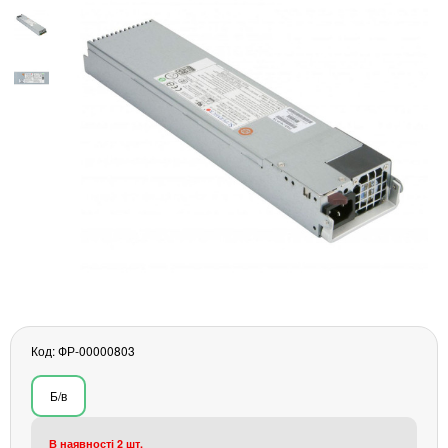
Материнські плати
Жорсткі диски та SSD
SAS диски
SATA диски
NVMe диски
Відеокарти
Блоки живлення
Контролери RAID
Кулери та системи охолодження
Корпуси
Кошики та салазки для жорстких дисків
Рейки та кріплення
Інші комплектуючі
Заглушки для корпусів
Код: ФР-00000803
Мережеве обладнання
Б/в
Маршрутизатори та комутатори
Мережеві карти
В наявності 2 шт.
Wi-Fi і Bluetooth адаптери