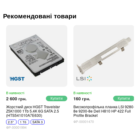
Рекомендовані товари
В наявності
В наявності
2 600 грн.
160 грн.
Жорсткий диск HGST Travelstar
Високопрофільна планка LSI 9280-
Z5K1000 1Tb 5.4K 6G SATA 2.5
8e 9200-8e Dell H810 HP 422 Full
(HTS541010A7E630)
Profile Bracket
ФР-00001470
2.5"
1 Тб
SATA 3
ФР-00001994