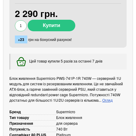
Кабелі та роз'єми
2 290 грн.
Аксесуари
Хаби і кардридери
Фильтри та стабілізатори
+23
грн на бонусний рахунок!
Павербанки
Кабелі, роз'єми, перехідники
Аксесуари для ноутбуків
Цей товар купили 5 разів за останні 7 днів
Акумулятори
Зовнішні блоки живлення
Блок живлення Supermicro PWS-741P-1R 740W — серверний 1U
Периферійні пристрої
модуль для систем із резервованим живленням. Це не звичайний
ATX-блок, а гаряче замінний серверний PSU, який ставиться у
Монітори
відповідний redundant power cage Supermicro. Потужності 740W
Клавіатури, миші, комплекти
достатньо для більшості 1U/2U серверів із кількома...
Огляд
Відеоспостереження
Бренд
Supermicro
Тип товару
Блок живлення
IP-камери
Призначення
для сервера
Автономне живлення
Потужність
740 Вт
Сертифікат 80 PLUS
Platinum