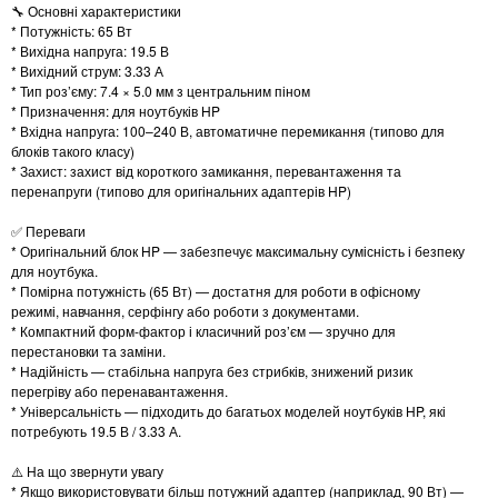
🔧 Основні характеристики
* Потужність: 65 Вт
* Вихідна напруга: 19.5 В
* Вихідний струм: 3.33 А
* Тип роз’єму: 7.4 × 5.0 мм з центральним піном
* Призначення: для ноутбуків HP
* Вхідна напруга: 100–240 В, автоматичне перемикання (типово для
блоків такого класу)
* Захист: захист від короткого замикання, перевантаження та
перенапруги (типово для оригінальних адаптерів HP)
✅ Переваги
* Оригінальний блок HP — забезпечує максимальну сумісність і безпеку
для ноутбука.
* Помірна потужність (65 Вт) — достатня для роботи в офісному
режимі, навчання, серфінгу або роботи з документами.
* Компактний форм-фактор і класичний роз’єм — зручно для
перестановки та заміни.
* Надійність — стабільна напруга без стрибків, знижений ризик
перегріву або перенавантаження.
* Універсальність — підходить до багатьох моделей ноутбуків HP, які
потребують 19.5 В / 3.33 А.
⚠️ На що звернути увагу
* Якщо використовувати більш потужний адаптер (наприклад, 90 Вт) —