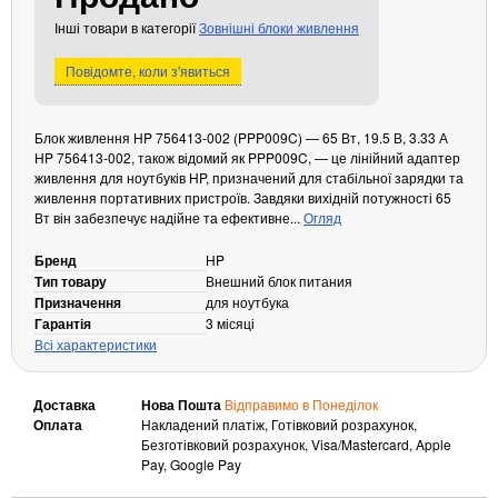
Кабелі та роз'єми
Інші товари в категорії
Зовнішні блоки живлення
Аксесуари
Повідомте, коли з'явиться
Хаби і кардридери
Фильтри та стабілізатори
Блок живлення HP 756413-002 (PPP009C) — 65 Вт, 19.5 В, 3.33 А
Павербанки
HP 756413-002, також відомий як PPP009C, — це лінійний адаптер
живлення для ноутбуків HP, призначений для стабільної зарядки та
Кабелі, роз'єми, перехідники
живлення портативних пристроїв. Завдяки вихідній потужності 65
Аксесуари для ноутбуків
Вт він забезпечує надійне та ефективне...
Огляд
Акумулятори
Бренд
HP
Зовнішні блоки живлення
Тип товару
Внешний блок питания
Периферійні пристрої
Призначення
для ноутбука
Гарантія
3 місяці
Монітори
Всі характеристики
Клавіатури, миші, комплекти
Відеоспостереження
Доставка
Нова Пошта
Відправимо в Понеділок
Оплата
Накладений платіж, Готівковий розрахунок,
IP-камери
Безготівковий розрахунок, Visa/Mastercard, Apple
Pay, Google Pay
Автономне живлення