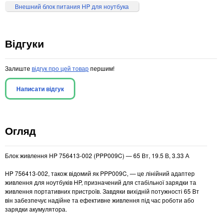
Внешний блок питания HP для ноутбука
Відгуки
Залиште
відгук про цей товар
першим!
Написати відгук
Огляд
Блок живлення HP 756413-002 (PPP009C) — 65 Вт, 19.5 В, 3.33 А
HP 756413-002, також відомий як PPP009C, — це лінійний адаптер
живлення для ноутбуків HP, призначений для стабільної зарядки та
живлення портативних пристроїв. Завдяки вихідній потужності 65 Вт
він забезпечує надійне та ефективне живлення під час роботи або
зарядки акумулятора.