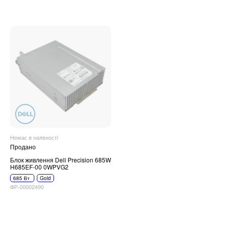
Немає в наявності
Продано
Блок живлення Dell Precision 685W
H685EF-00 0WPVG2
685 Вт
Gold
ФР-00002490