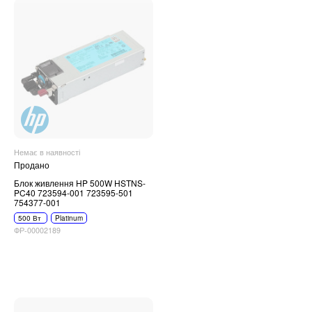
Немає в наявності
Продано
Блок живлення HP 500W HSTNS-
PC40 723594-001 723595-501
754377-001
500 Вт
Platinum
ФР-00002189