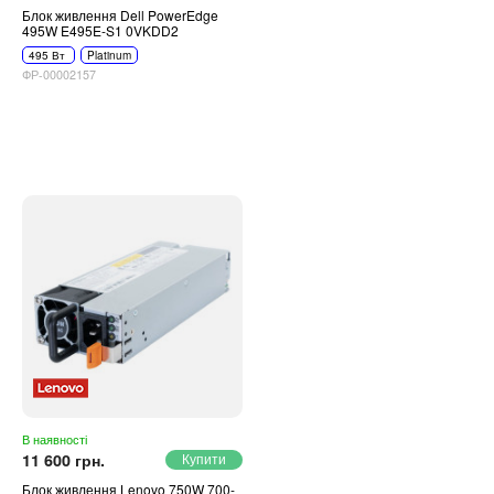
Блок живлення Dell PowerEdge
495W E495E-S1 0VKDD2
495 Вт
Platinum
ФР-00002157
В наявності
11 600 грн.
Блок живлення Lenovo 750W 700-