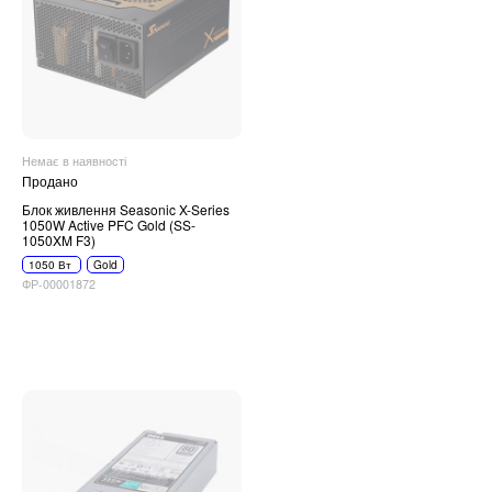
Немає в наявності
Продано
Блок живлення Seasonic X-Series
1050W Active PFC Gold (SS-
1050XM F3)
1050 Вт
Gold
ФР-00001872