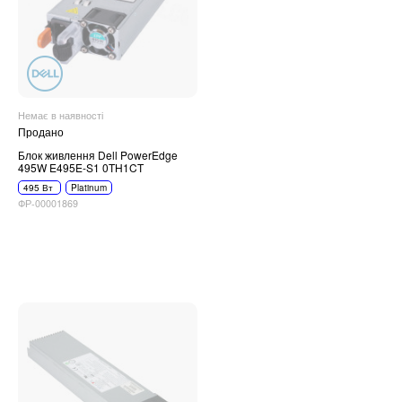
Немає в наявності
Продано
Блок живлення Dell PowerEdge
495W E495E-S1 0TH1CT
495 Вт
Platinum
ФР-00001869