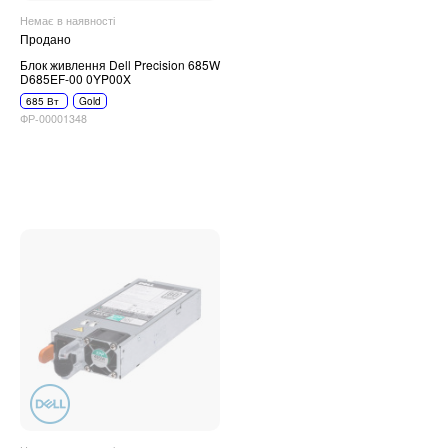
Немає в наявності
Продано
Блок живлення Dell Precision 685W
D685EF-00 0YP00X
685 Вт
Gold
ФР-00001348