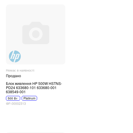
Немає в наявності
Продано
Блок живлення HP 500W HSTNS-
PD24 633680-101 633680-001
638549-001
500 Вт
Platinum
ФР-00002313