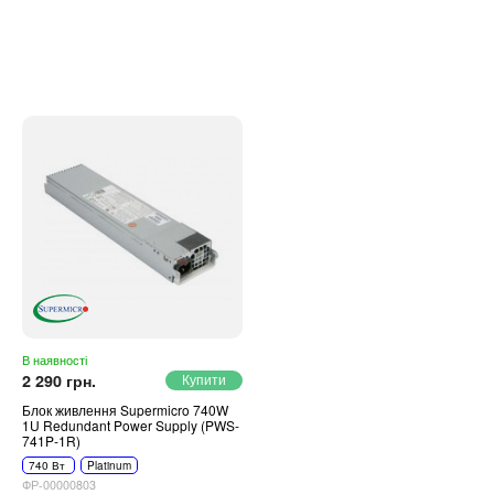
В наявності
2 290 грн.
Блок живлення Supermicro 740W
1U Redundant Power Supply (PWS-
741P-1R)
740 Вт
Platinum
ФР-00000803