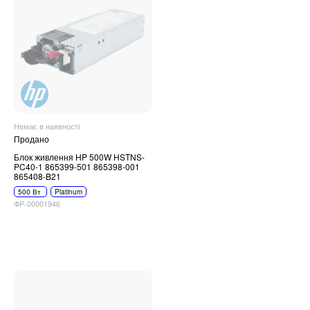
Немає в наявності
Продано
Блок живлення HP 500W HSTNS-
PC40-1 865399-501 865398-001
865408-B21
500 Вт
Platinum
ФР-00001946