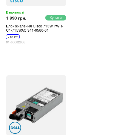
Автоматичні вимикачі
Інвертори напруги
В наявності
Акумулятори для ДБЖ
1 990 грн.
Блок живлення Cisco 715W PWR-
C1-715WAC 341-0560-01
715 Вт
01-00002838