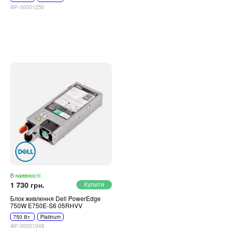
ФР-00001250
В наявності
1 730 грн.
Блок живлення Dell PowerEdge
750W E750E-S6 05RHVV
750 Вт
Platinum
ФР-00001048