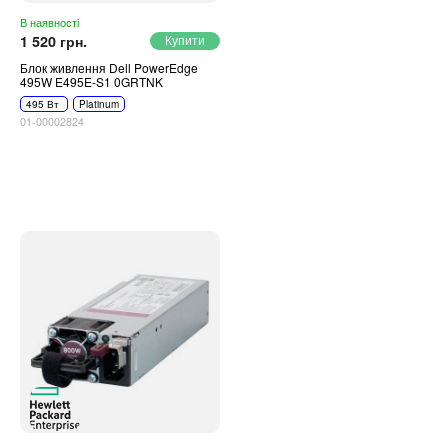
В наявності
1 520 грн.
Блок живлення Dell PowerEdge
495W E495E-S1 0GRTNK
495 Вт
Platinum
01-00002824