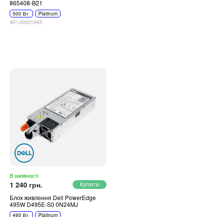
865408-B21
500 Вт
Platinum
ФР-00001945
В наявності
1 240 грн.
Блок живлення Dell PowerEdge
495W D495E-S0 0N24MJ
495 Вт
Platinum