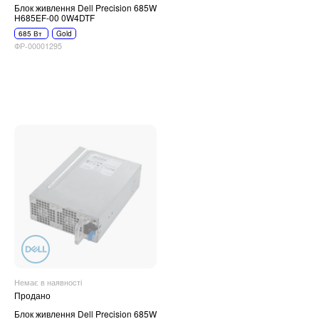
Блок живлення Dell Precision 685W
H685EF-00 0W4DTF
685 Вт
Gold
ФР-00001295
Немає в наявності
Продано
Блок живлення Dell Precision 685W