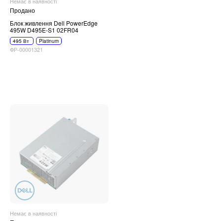
Немає в наявності
Продано
Блок живлення Dell PowerEdge
495W D495E-S1 02FR04
495 Вт
Platinum
ФР-00001321
Немає в наявності