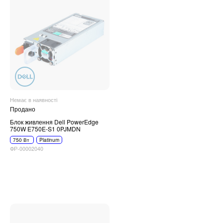
Немає в наявності
Продано
Блок живлення Dell PowerEdge
750W E750E-S1 0PJMDN
750 Вт
Platinum
ФР-00002040