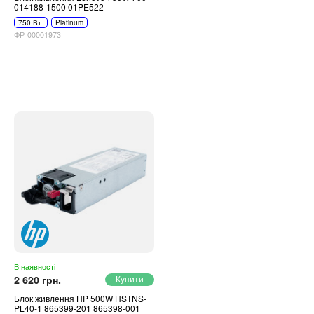
014188-1500 01PE522
750 Вт
Platinum
ФР-00001973
В наявності
2 620 грн.
Блок живлення HP 500W HSTNS-
PL40-1 865399-201 865398-001