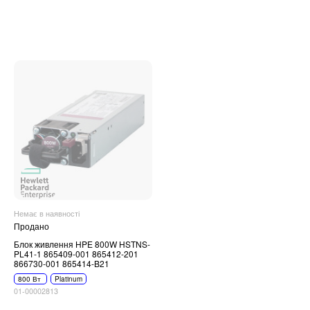
Немає в наявності
Продано
Блок живлення HPE 800W HSTNS-
PL41-1 865409-001 865412-201
866730-001 865414-B21
800 Вт
Platinum
01-00002813