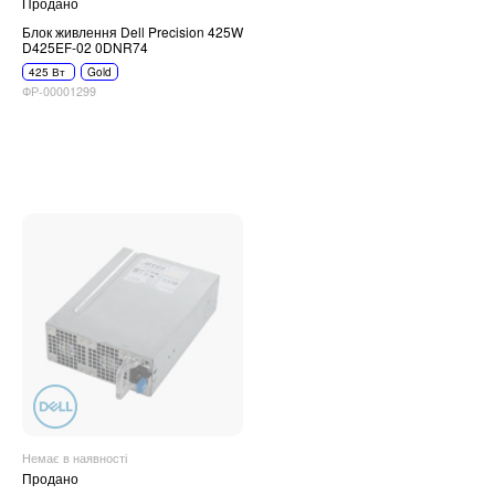
Продано
Блок живлення Dell Precision 425W
D425EF-02 0DNR74
425 Вт
Gold
ФР-00001299
Немає в наявності
Продано