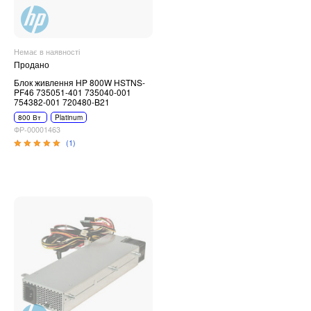
Немає в наявності
Продано
Блок живлення HP 800W HSTNS-
PF46 735051-401 735040-001
754382-001 720480-B21
800 Вт
Platinum
ФР-00001463
(1)