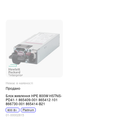
Немає в наявності
Продано
Блок живлення HPE 800W HSTNS-
PD41-1 865409-001 865412-101
866730-001 865414-B21
800 Вт
Platinum
01-00002815