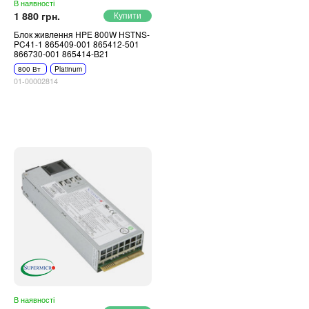
В наявності
1 880 грн.
Блок живлення HPE 800W HSTNS-
PC41-1 865409-001 865412-501
866730-001 865414-B21
800 Вт
Platinum
01-00002814
В наявності