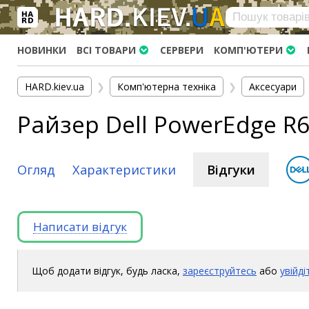
×
Вхід
|
Реєстрація
(097)-938-03-73
Telegram
WhatsApp
НОВИНКИ
ВСІ ТОВАРИ
СЕРВЕРИ
КОМП'ЮТЕРИ
HARD.KIEV.UA
HARD.kiev.ua
❯
Комп'ютерна техніка
❯
Аксесуари
Послуги
Райзер Dell PowerEdge R6
Повернення / Обмін
Доставка та оплата
Комп'ютери
Огляд
Характеристики
Відгуки
Ноутбуки
Моноблоки
Написати відгук
Персональні комп'ютери
Сервери
Комплектуючі
Щоб додати відгук, будь ласка,
зареєструйтесь
або
увійді
Процесори (CPU)
Оперативна пам'ять