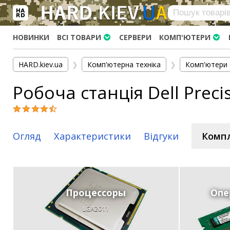
×
Вхід
|
Реєстрація
(097)-938-03-73
Telegram
WhatsApp
НОВИНКИ
ВСІ ТОВАРИ
СЕРВЕРИ
КОМП'ЮТЕРИ
HARD.KIEV.UA
HARD.kiev.ua
❯
Комп'ютерна техніка
❯
Комп'ютери
Послуги
Робоча станція Dell Preci
Повернення / Обмін
Доставка та оплата
Комп'ютери
Огляд
Характеристики
Відгуки
Комп
Ноутбуки
Моноблоки
Персональні комп'ютери
Сервери
Процессоры
Опе
Комплектуючі
LGA2011
Процесори (CPU)
Оперативна пам'ять