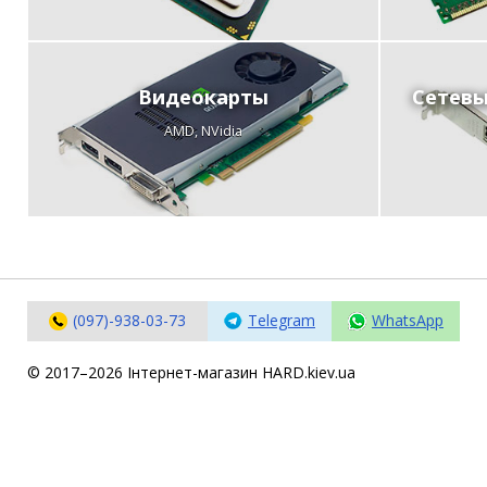
Материнські плати
Жорсткі диски та SSD
SAS диски
Видеокарты
Сетевы
SATA диски
AMD, NVidia
NVMe диски
Відеокарти
Блоки живлення
Контролери RAID
Кулери та системи охолодження
Корпуси
(097)-938-03-73
Telegram
WhatsApp
Кошики та салазки для жорстких дисків
Рейки та кріплення
© 2017–2026 Інтернет-магазин HARD.kiev.ua
Інші комплектуючі
Заглушки для корпусів
Мережеве обладнання