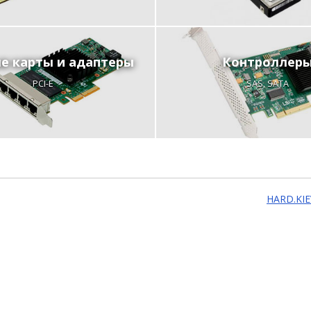
е карты и адаптеры
Контроллер
PCI-E
SAS, SATA
HARD.KIE