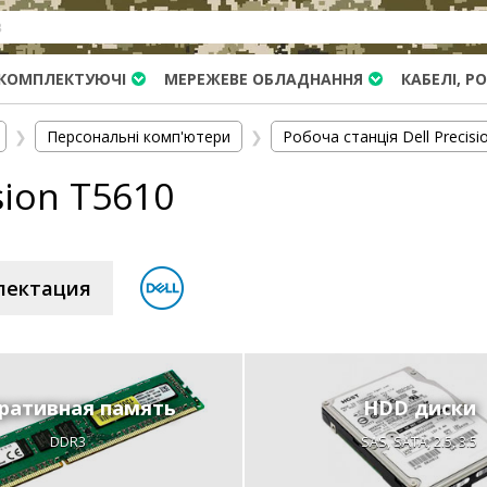
КОМПЛЕКТУЮЧІ
МЕРЕЖЕВЕ ОБЛАДНАННЯ
КАБЕЛІ, Р
❯
Персональні комп'ютери
❯
Робоча станція Dell Precisi
sion T5610
лектация
ративная память
HDD диски
DDR3
SAS, SATA, 2.5, 3.5