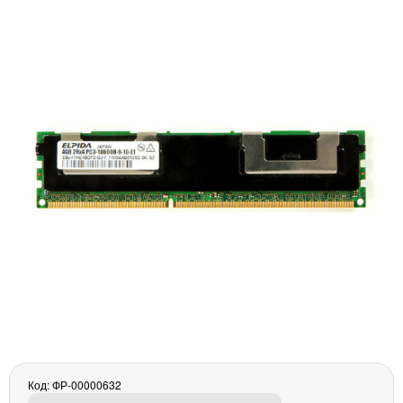
Материнські плати
Жорсткі диски та SSD
SAS диски
SATA диски
NVMe диски
Відеокарти
Блоки живлення
Контролери RAID
Кулери та системи охолодження
Корпуси
Кошики та салазки для жорстких дисків
Рейки та кріплення
Інші комплектуючі
Заглушки для корпусів
Мережеве обладнання
Маршрутизатори та комутатори
Мережеві карти
Код: ФР-00000632
Wi-Fi і Bluetooth адаптери