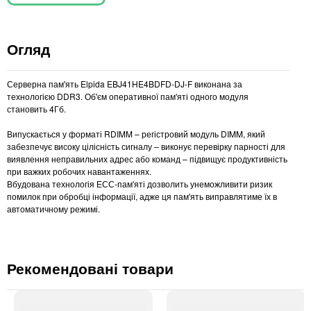
Огляд
Серверна пам'ять Elpida EBJ41HE4BDFD-DJ-F виконана за
технологією DDR3. Об'єм оперативної пам'яті одного модуля
становить 4Гб.
Випускається у форматі RDIMM – регістровий модуль DIMM, який
забезпечує високу цілісність сигналу – виконує перевірку парності для
виявлення неправильних адрес або команд – підвищує продуктивність
при важких робочих навантаженнях.
Вбудована технологія ЕСС-пам'яті дозволить унеможливити ризик
помилок при обробці інформації, адже ця пам'ять виправлятиме їх в
автоматичному режимі.
Рекомендовані товари