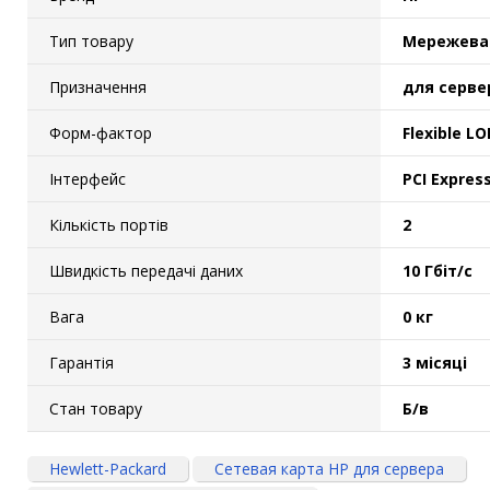
Маршрутизатори та комутатори
Мережеві карти
Тип товару
Мережева
Wi-Fi і Bluetooth адаптери
Призначення
для серве
Кабелі та роз'єми
Аксесуари
Форм-фактор
Flexible L
Хаби і кардридери
Інтерфейс
PCI Expres
Фильтри та стабілізатори
Павербанки
Кількість портів
2
Кабелі, роз'єми, перехідники
Швидкість передачі даних
10 Гбіт/с
Аксесуари для ноутбуків
Акумулятори
Вага
0 кг
Зовнішні блоки живлення
Гарантія
3 місяці
Периферійні пристрої
Стан товару
Б/в
Монітори
Клавіатури, миші, комплекти
Hewlett-Packard
Сетевая карта HP для сервера
Відеоспостереження