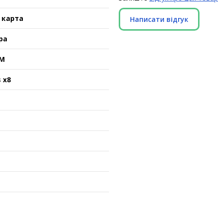
 карта
Написати відгук
ра
OM
s x8