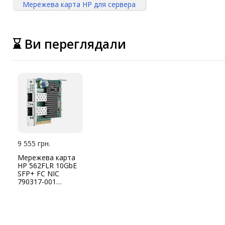
Мережева карта HP для сервера
IP-камери
Автономне живлення
⌛ Ви переглядали
Автоматичні вимикачі
Інвертори напруги
Акумулятори для ДБЖ
9 555 грн.
Мережева карта
HP 562FLR 10GbE
SFP+ FC NIC
790317-001
727054-B21