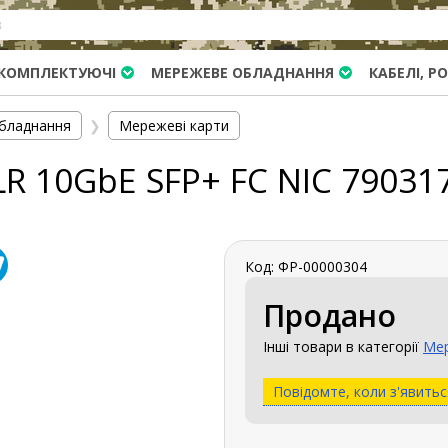
КОМПЛЕКТУЮЧІ
МЕРЕЖЕВЕ ОБЛАДНАННЯ
КАБЕЛІ, Р
бладнання
❯
Мережеві карти
R 10GbE SFP+ FC NIC 79031
Код: ФР-00000304
Продано
Інші товари в категорії
Мер
Повідомте, коли з'явитьс