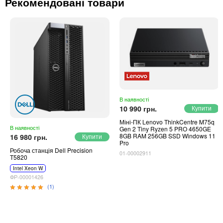
Рекомендовані товари
Автоматичні вимикачі
Інвертори напруги
Акумулятори для ДБЖ
В наявності
10 990 грн.
Міні-ПК Lenovo ThinkCentre M75q
В наявності
Gen 2 Tiny Ryzen 5 PRO 4650GE
8GB RAM 256GB SSD Windows 11
16 980 грн.
Pro
Робоча станція Dell Precision
01-00002911
T5820
Intel Xeon W
ФР-00001426
(1)