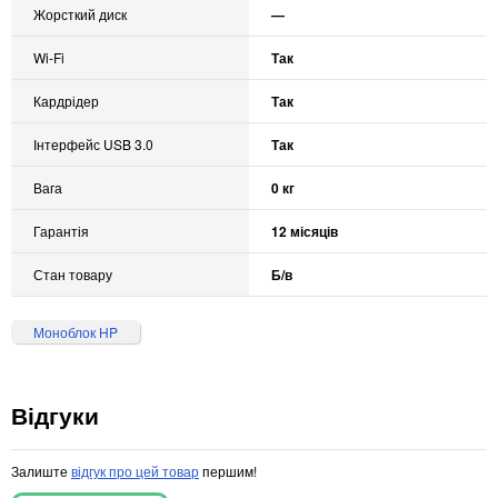
Жорсткий диск
—
Wi-Fi
Так
Кардрідер
Так
Інтерфейс USB 3.0
Так
Вага
0 кг
Гарантія
12 місяців
Стан товару
Б/в
Моноблок HP
Відгуки
Залиште
відгук про цей товар
першим!