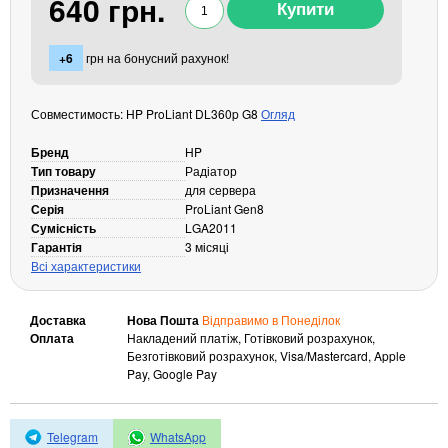
640 грн.
Кабелі та роз'єми
Аксесуари
+6
грн на бонусний рахунок!
Хаби і кардридери
Фильтри та стабілізатори
Совместимость: HP ProLiant DL360p G8
Огляд
Павербанки
Бренд
HP
Кабелі, роз'єми, перехідники
Тип товару
Радіатор
Аксесуари для ноутбуків
Призначення
для сервера
Серія
ProLiant Gen8
Акумулятори
Сумісність
LGA2011
Зовнішні блоки живлення
Гарантія
3 місяці
Всі характеристики
Периферійні пристрої
Монітори
Доставка
Нова Пошта
Відправимо в Понеділок
Клавіатури, миші, комплекти
Оплата
Накладений платіж, Готівковий розрахунок,
Безготівковий розрахунок, Visa/Mastercard, Apple
Відеоспостереження
Pay, Google Pay
IP-камери
Автономне живлення
Telegram
WhatsApp