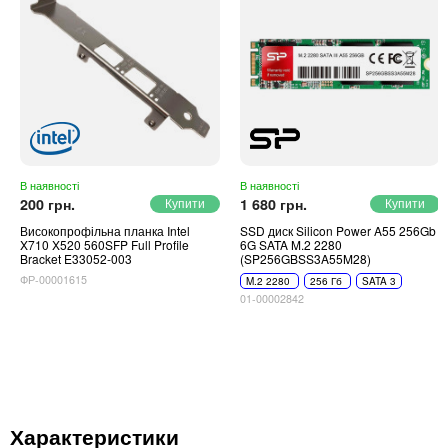
В наявності
В наявності
200 грн.
1 680 грн.
Високопрофільна планка Intel
SSD диск Silicon Power A55 256Gb
X710 X520 560SFP Full Profile
6G SATA M.2 2280
Bracket E33052-003
(SP256GBSS3A55M28)
ФР-00001615
M.2 2280
256 Гб
SATA 3
01-00002842
Характеристики