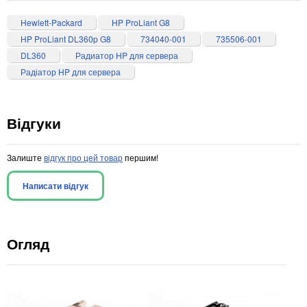
Hewlett-Packard
HP ProLiant G8
HP ProLiant DL360p G8
734040-001
735506-001
DL360
Радиатор HP для сервера
Радіатор HP для сервера
Відгуки
Залиште
відгук про цей товар
першим!
Написати відгук
Огляд