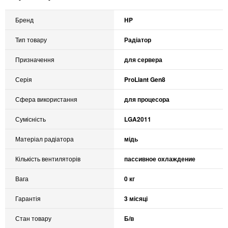
Бренд
HP
Тип товару
Радіатор
Призначення
для сервера
Серія
ProLiant Gen8
Сфера використання
для процесора
Сумісність
LGA2011
Матеріал радіатора
мідь
Кількість вентиляторів
пассивное охлаждение
Вага
0 кг
Гарантія
3 місяці
Стан товару
Б/в