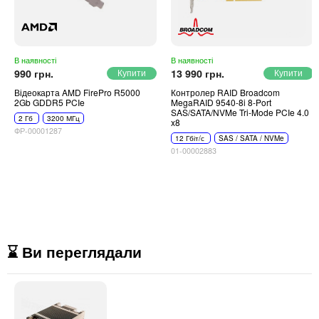
В наявності
В наявності
990 грн.
13 990 грн.
Відеокарта AMD FirePro R5000
Контролер RAID Broadcom
2Gb GDDR5 PCIe
MegaRAID 9540-8i 8-Port
SAS/SATA/NVMe Tri-Mode PCIe 4.0
2 Гб
3200 МГц
x8
ФР-00001287
12 Гбіт/с
SAS / SATA / NVMe
01-00002883
⌛ Ви переглядали