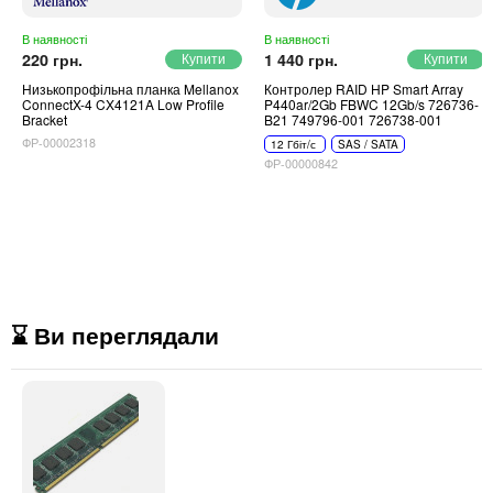
В наявності
В наявності
220 грн.
1 440 грн.
Низькопрофільна планка Mellanox
Контролер RAID HP Smart Array
ConnectX-4 CX4121A Low Profile
P440ar/2Gb FBWC 12Gb/s 726736-
Bracket
B21 749796-001 726738-001
ФР-00002318
12 Гбіт/с
SAS / SATA
ФР-00000842
⌛ Ви переглядали