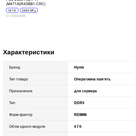
(M471A2K43BB1-CRC)
16 Гб
2400 МГц
01-00002846
Характеристики
Бренд
Hynix
Тип товару
Оперативна памʼять
Призначення
для сервера
Тип
DDR3
Форм-фактор
RDIMM
Об'єм одного модуля
4 Гб