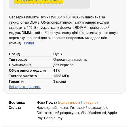
Кабелі та роз'єми
Аксесуари
Серверна пам'ять Hynix HMT351R7BFR8A-H9 виконана за
технологією DDR3. Об'єм оперативної пам'яті одного модуля
Хаби і кардридери
становить 4Гб. Випускається у форматі RDIMM – регістровий
Фильтри та стабілізатори
модуль DIMM, який забезпечує високу цілісність сигналу – виконує
перевірку парності для виявлення неправильних адрес або
Павербанки
команд...
Огляд
Кабелі, роз'єми, перехідники
Аксесуари для ноутбуків
Бренд
Hynix
Тип товару
Оперативна памʼять
Акумулятори
Призначення
для сервера
Зовнішні блоки живлення
Об'єм одного модуля
4 Гб
Тактова частота
1333 МГц
Периферійні пристрої
Гарантія
3 місяці
Монітори
Всі характеристики
Клавіатури, миші, комплекти
Доставка
Нова Пошта
Відправимо в Понеділок
Відеоспостереження
Оплата
Накладений платіж, Готівковий розрахунок,
IP-камери
Безготівковий розрахунок, Visa/Mastercard, Apple
Pay, Google Pay
Автономне живлення