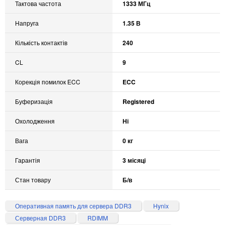
Тактова частота
1333 МГц
Напруга
1.35 В
Кількість контактів
240
CL
9
Корекція помилок ECC
ECC
Буферизація
Registered
Охолодження
Ні
Вага
0 кг
Гарантія
3 місяці
Стан товару
Б/в
Оперативная память для сервера DDR3
Hynix
Серверная DDR3
RDIMM