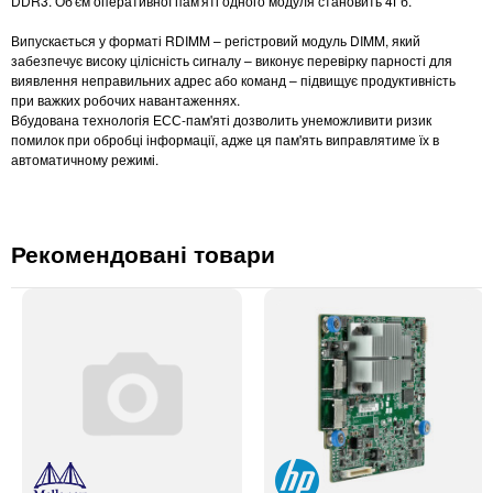
DDR3. Об'єм оперативної пам'яті одного модуля становить 4Гб.
Випускається у форматі RDIMM – регістровий модуль DIMM, який
забезпечує високу цілісність сигналу – виконує перевірку парності для
виявлення неправильних адрес або команд – підвищує продуктивність
при важких робочих навантаженнях.
Вбудована технологія ЕСС-пам'яті дозволить унеможливити ризик
помилок при обробці інформації, адже ця пам'ять виправлятиме їх в
автоматичному режимі.
Рекомендовані товари