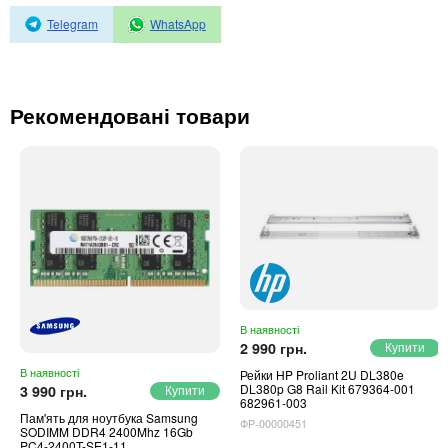
Автоматичні вимикачі
Telegram
WhatsApp
Інвертори напруги
Акумулятори для ДБЖ
Рекомендовані товари
В наявності
2 990 грн.
В наявності
Рейки HP Proliant 2U DL380e
DL380p G8 Rail Kit 679364-001
3 990 грн.
682961-003
Пам'ять для ноутбука Samsung
ФР-00000451
SODIMM DDR4 2400Mhz 16Gb
PC4-2400T-SE1-11