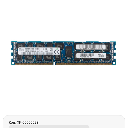
Материнські плати
Жорсткі диски та SSD
SAS диски
SATA диски
NVMe диски
Відеокарти
Блоки живлення
Контролери RAID
Кулери та системи охолодження
Корпуси
Кошики та салазки для жорстких дисків
Рейки та кріплення
Інші комплектуючі
Заглушки для корпусів
Мережеве обладнання
Маршрутизатори та комутатори
Мережеві карти
Код: ФР-00000528
Wi-Fi і Bluetooth адаптери