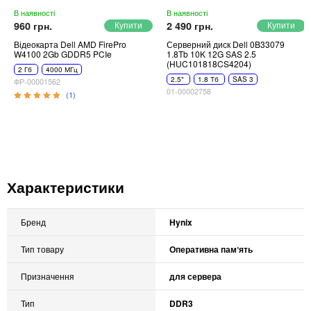
В наявності
В наявності
960 грн.
2 490 грн.
Відеокарта Dell AMD FirePro
Серверний диск Dell 0B33079
W4100 2Gb GDDR5 PCIe
1.8Tb 10K 12G SAS 2.5
(HUC101818CS4204)
2 Гб
4000 МГц
2.5"
1.8 Тб
SAS 3
ФР-00001562
01-00002758
(1)
Характеристики
Бренд
Hynix
Тип товару
Оперативна памʼять
Призначення
для сервера
Тип
DDR3