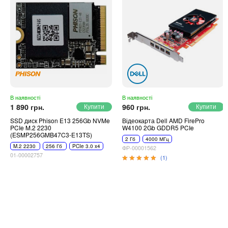
В наявності
В наявності
1 890 грн.
960 грн.
SSD диск Phison E13 256Gb NVMe
Відеокарта Dell AMD FirePro
PCIe M.2 2230
W4100 2Gb GDDR5 PCIe
(ESMP256GMB47C3-E13TS)
2 Гб
4000 МГц
M.2 2230
256 Гб
PCIe 3.0 x4
ФР-00001562
01-00002757
(1)