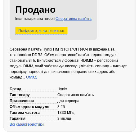
Продано
Кабелі та роз'єми
Аксесуари
Інші товари в категорії
Оперативна пам'ять
Хаби і кардридери
Повідомте, коли з'явиться
Фильтри та стабілізатори
Павербанки
Серверна пам'ять Hynix HMT31GR7CFR4C-H9 виконана за
Кабелі, роз'єми, перехідники
технологією DDR3. Об'єм оперативної пам'яті одного модуля
Аксесуари для ноутбуків
становить 8Гб. Випускається у форматі RDIMM – регістровий
модуль DIMM, який забезпечує високу цілісність сигналу – виконує
Акумулятори
перевірку парності для виявлення неправильних адрес або
Зовнішні блоки живлення
команд...
Огляд
Периферійні пристрої
Бренд
Hynix
Монітори
Тип товару
Оперативна памʼять
Призначення
для сервера
Клавіатури, миші, комплекти
Об'єм одного модуля
8 Гб
Відеоспостереження
Тактова частота
1333 МГц
Гарантія
3 місяці
IP-камери
Всі характеристики
Автономне живлення