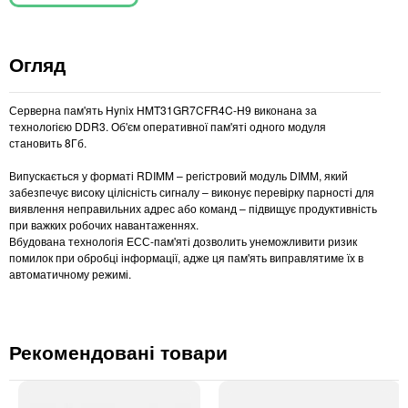
Огляд
Серверна пам'ять Hynix HMT31GR7CFR4C-H9 виконана за
технологією DDR3. Об'єм оперативної пам'яті одного модуля
становить 8Гб.
Випускається у форматі RDIMM – регістровий модуль DIMM, який
забезпечує високу цілісність сигналу – виконує перевірку парності для
виявлення неправильних адрес або команд – підвищує продуктивність
при важких робочих навантаженнях.
Вбудована технологія ЕСС-пам'яті дозволить унеможливити ризик
помилок при обробці інформації, адже ця пам'ять виправлятиме їх в
автоматичному режимі.
Рекомендовані товари