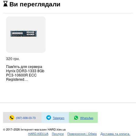
⌛ Ви переглядали
320 грн.
Пам'ять для сервера
Hynix DDR3-1333 8Gb
PC3-10600R ECC
Registered
(HMT31GR7CFR4C-
H9)
(097)-938-03-73
Telegram
WhatsApp
© 2017–2026 Інтернет-магазин HARD.kiev.ua
HARD.KIEV.UA
Послуги
Повернення / Обмін
Доставка та оплата