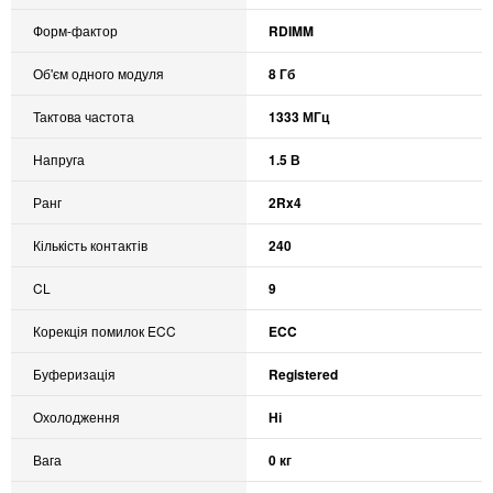
Форм-фактор
RDIMM
Об'єм одного модуля
8 Гб
Тактова частота
1333 МГц
Напруга
1.5 В
Ранг
2Rx4
Кількість контактів
240
CL
9
Корекція помилок ECC
ECC
Буферизація
Registered
Охолодження
Ні
Вага
0 кг