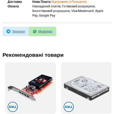
Автоматичні вимикачі
Доставка
Нова Пошта
Відправимо в Понеділок
Оплата
Накладений платіж, Готівковий розрахунок,
Інвертори напруги
Безготівковий розрахунок, Visa/Mastercard, Apple
Акумулятори для ДБЖ
Pay, Google Pay
Telegram
WhatsApp
Рекомендовані товари