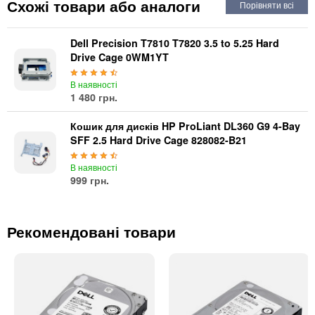
Схожі товари або аналоги
Автоматичні вимикачі
Інвертори напруги
Акумулятори для ДБЖ
Dell Precision T7810 T7820 3.5 to 5.25 Hard
Drive Cage 0WM1YT
В наявності
1 480 грн.
Кошик для дисків HP ProLiant DL360 G9 4-Bay
SFF 2.5 Hard Drive Cage 828082-B21
В наявності
999 грн.
Рекомендовані товари