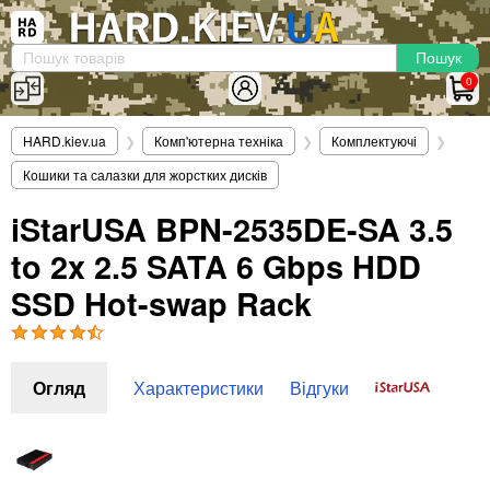
×
Вхід
|
Реєстрація
(097)-938-03-73
Telegram
WhatsApp
0
HARD.KIEV.UA
HARD.kiev.ua
❯
Комп'ютерна техніка
❯
Комплектуючі
❯
Послуги
Кошики та салазки для жорстких дисків
Повернення / Обмін
Доставка та оплата
iStarUSA BPN-2535DE-SA 3.5
to 2x 2.5 SATA 6 Gbps HDD
Комп'ютери
Ноутбуки
SSD Hot-swap Rack
Моноблоки
Персональні комп'ютери
Сервери
Огляд
Характеристики
Відгуки
Комплектуючі
Процесори (CPU)
Оперативна пам'ять