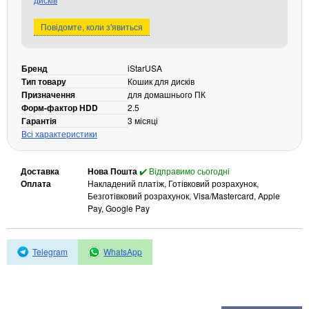
Кабелі та роз'єми
Повідомте, коли з'явиться
Аксесуари
Хаби і кардридери
Бренд
iStarUSA
Фильтри та стабілізатори
Тип товару
Кошик для дисків
Павербанки
Призначення
для домашнього ПК
Форм-фактор HDD
2.5
Кабелі, роз'єми, перехідники
Гарантія
3 місяці
Аксесуари для ноутбуків
Всі характеристики
Акумулятори
Зовнішні блоки живлення
Доставка
Нова Пошта
✔️ Відправимо сьогодні
Оплата
Накладений платіж, Готівковий розрахунок,
Периферійні пристрої
Безготівковий розрахунок, Visa/Mastercard, Apple
Монітори
Pay, Google Pay
Клавіатури, миші, комплекти
Відеоспостереження
Telegram
WhatsApp
IP-камери
Автономне живлення