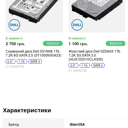
В наявності
В наявності
2 700 грн.
1 100 грн.
Серверний диск Dell 031N08 1Tb
Жорсткий диск Dell 02D64X 1Tb
7.2K 6G SATA 2.5 (ST1000NX0423)
7.2K 3G SATA 3.5
(HUA722010CLA330)
2.5"
1 Тб
SATA 3
3.5"
1 Тб
SATA 2
01-00002704
01-00002729
Характеристики
Бренд
iStarUSA