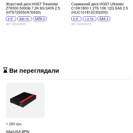
Жорсткий диск HGST Travelstar
Серверний диск HGST Ultrastar
Z7K500 500Gb 7.2K 6G SATA 2.5
C10K1800 1.2Tb 10K 12G SAS 2.5
(HTS725050A7E630)
(HUC101812CSS200)
2.5"
500 Гб
SATA 3
2.5"
1.2 Тб
SAS 3
ФР-00000545
ФР-00002675
⌛ Ви переглядали
1 260 грн.
iStarUSA BPN-