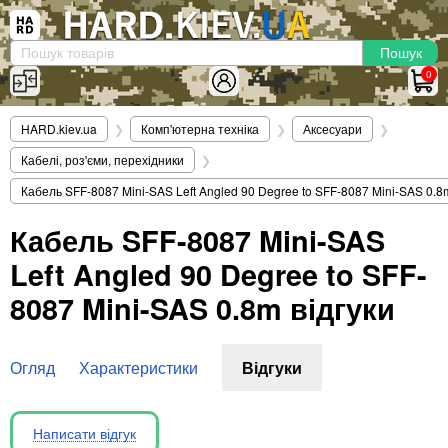
×
Вхід
|
Реєстрація
(097)-938-03-73
Telegram
WhatsApp
0
HARD.KIEV.UA
HARD.kiev.ua
❯
Комп'ютерна техніка
❯
Аксесуари
❯
Послуги
Кабелі, роз'єми, перехідники
❯
Повернення / Обмін
Кабель SFF-8087 Mini-SAS Left Angled 90 Degree to SFF-8087 Mini-SAS 0.8
Доставка та оплата
Кабель SFF-8087 Mini-SAS
Комп'ютери
Left Angled 90 Degree to SFF-
Ноутбуки
Моноблоки
8087 Mini-SAS 0.8m відгуки
Персональні комп'ютери
Сервери
Огляд
Характеристики
Відгуки
Комплектуючі
Процесори (CPU)
Оперативна пам'ять
Написати відгук