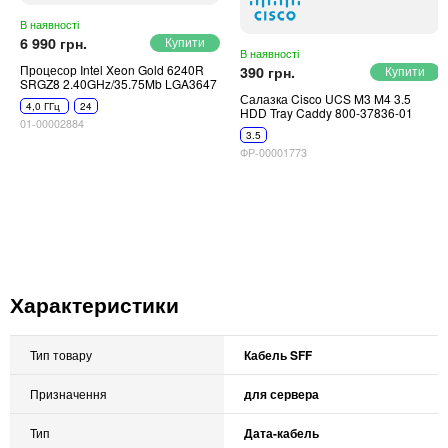
В наявності
6 990 грн.
В наявності
Процесор Intel Xeon Gold 6240R
390 грн.
SRGZ8 2.40GHz/35.75Mb LGA3647
Салазка Cisco UCS M3 M4 3.5
4,0 ГГц
24
HDD Tray Caddy 800-37836-01
01-00002884
3.5
ФР-00001773
Характеристики
Тип товару
Кабель SFF
Призначення
для сервера
Тип
Дата-кабель