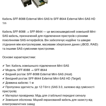
Кабель SFF-8088 External Mini-SAS to SFF-8644 External Mini-SAS HD
1m
Кабель SFF-8088 → SFF-8644 — це високошвидкісний зовнішній Mini-
SAS кабель, призначений для підключення пристроїв з різними
поколіннями SAS-інтерфейсів. Він забезпечує надійне та швидке
з'єднання між контролерами, масивами зберігання даних (JBOD, RAID)
та іншими SAS-сумісними пристроями.
Основні характеристики:
✔ Тип: Кабель зовнішнього підключення Mini-SAS
✔ Модель: SFF-8088 → SFF-8644
✔ Вхідний роз'єм: SFF-8088 External Mini-SAS (Host)
✔ Вихідний роз'єм: SFF-8644 External Mini-SAS HD (Target)
✔ Довжина кабелю: 1 м
✔ Пропускна здатність: до 12 Гбіт/с (SAS 3.0, залежно від сумісності
пристроїв)
✔ Матеріал провідника: Мідь для стабільної передачі сигналу
✔ Зовнішня оболонка: Міцний екранований кабель для захисту від
електромагнітних завад