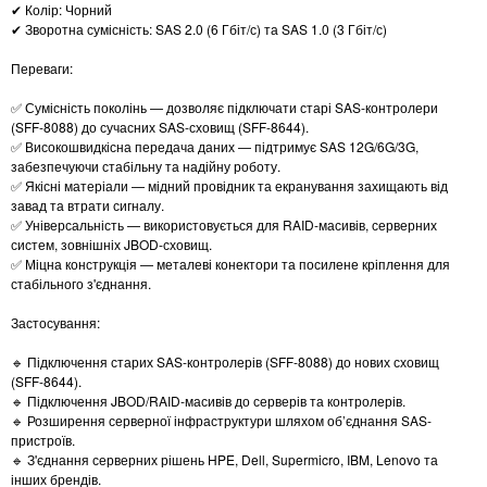
✔ Колір: Чорний
✔ Зворотна сумісність: SAS 2.0 (6 Гбіт/с) та SAS 1.0 (3 Гбіт/с)
Переваги:
✅ Сумісність поколінь — дозволяє підключати старі SAS-контролери
(SFF-8088) до сучасних SAS-сховищ (SFF-8644).
✅ Високошвидкісна передача даних — підтримує SAS 12G/6G/3G,
забезпечуючи стабільну та надійну роботу.
✅ Якісні матеріали — мідний провідник та екранування захищають від
завад та втрати сигналу.
✅ Універсальність — використовується для RAID-масивів, серверних
систем, зовнішніх JBOD-сховищ.
✅ Міцна конструкція — металеві конектори та посилене кріплення для
стабільного з'єднання.
Застосування:
🔹 Підключення старих SAS-контролерів (SFF-8088) до нових сховищ
(SFF-8644).
🔹 Підключення JBOD/RAID-масивів до серверів та контролерів.
🔹 Розширення серверної інфраструктури шляхом об’єднання SAS-
пристроїв.
🔹 З'єднання серверних рішень HPE, Dell, Supermicro, IBM, Lenovo та
інших брендів.