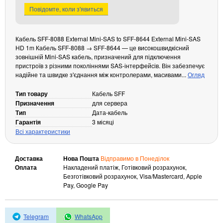
Повідомте, коли з'явиться
Кабелі та роз'єми
Аксесуари
Кабель SFF-8088 External Mini-SAS to SFF-8644 External Mini-SAS
Хаби і кардридери
HD 1m Кабель SFF-8088 → SFF-8644 — це високошвидкісний
Фильтри та стабілізатори
зовнішній Mini-SAS кабель, призначений для підключення
пристроїв з різними поколіннями SAS-інтерфейсів. Він забезпечує
Павербанки
надійне та швидке з'єднання між контролерами, масивами...
Огляд
Кабелі, роз'єми, перехідники
Аксесуари для ноутбуків
Тип товару
Кабель SFF
Призначення
для сервера
Акумулятори
Тип
Дата-кабель
Зовнішні блоки живлення
Гарантія
3 місяці
Всі характеристики
Периферійні пристрої
Монітори
Доставка
Нова Пошта
Відправимо в Понеділок
Клавіатури, миші, комплекти
Оплата
Накладений платіж, Готівковий розрахунок,
Безготівковий розрахунок, Visa/Mastercard, Apple
Відеоспостереження
Pay, Google Pay
IP-камери
Автономне живлення
Telegram
WhatsApp