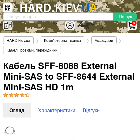
×
Вхід
|
Реєстрація
(097)-938-03-73
Telegram
WhatsApp
0
HARD.KIEV.UA
HARD.kiev.ua
❯
Комп'ютерна техніка
❯
Аксесуари
❯
Послуги
Кабелі, роз'єми, перехідники
Повернення / Обмін
Доставка та оплата
Кабель SFF-8088 External
Mini-SAS to SFF-8644 External
Комп'ютери
Ноутбуки
Mini-SAS HD 1m
Моноблоки
Персональні комп'ютери
Сервери
Огляд
Характеристики
Відгуки
Комплектуючі
Процесори (CPU)
Оперативна пам'ять