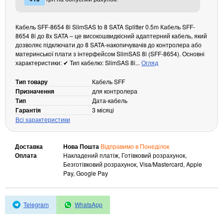
Кабелі та роз'єми
Кабель SFF-8654 8i SlimSAS to 8 SATA Splitter 0.5m Кабель SFF-
Аксесуари
8654 8i до 8x SATA – це високошвидкісний адаптерний кабель, який
Хаби і кардридери
дозволяє підключати до 8 SATA-накопичувачів до контролера або
материнської плати з інтерфейсом SlimSAS 8i (SFF-8654). Основні
Фильтри та стабілізатори
характеристики: ✔ Тип кабелю: SlimSAS 8i...
Огляд
Павербанки
Кабелі, роз'єми, перехідники
Тип товару
Кабель SFF
Призначення
для контролера
Аксесуари для ноутбуків
Тип
Дата-кабель
Акумулятори
Гарантія
3 місяці
Зовнішні блоки живлення
Всі характеристики
Периферійні пристрої
Доставка
Нова Пошта
Відправимо в Понеділок
Монітори
Оплата
Накладений платіж, Готівковий розрахунок,
Клавіатури, миші, комплекти
Безготівковий розрахунок, Visa/Mastercard, Apple
Pay, Google Pay
Відеоспостереження
IP-камери
Telegram
WhatsApp
Автономне живлення