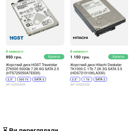
В наявності
В наявності
950 грн.
1 150 грн.
Жорсткий диск HGST Travelstar
Жорсткий диск Hitachi Deskstar
Z7K500 500Gb 7.2K 6G SATA 2.5
7K1000.C 1Tb 7.2K 3G SATA 3.5
(HTS725050A7E630)
(HDS721010KLA330)
2.5"
500 Гб
SATA 3
3.5"
1 Тб
SATA 2
ФР-00000545
ФР-00002426
⌛ Ви переглядали