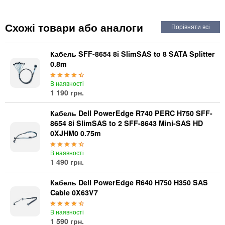
Автоматичні вимикачі
Інвертори напруги
Схожі товари або аналоги
Акумулятори для ДБЖ
Кабель SFF-8654 8i SlimSAS to 8 SATA Splitter
0.8m
В наявності
1 190 грн.
Кабель Dell PowerEdge R740 PERC H750 SFF-
8654 8i SlimSAS to 2 SFF-8643 Mini-SAS HD
0XJHM0 0.75m
В наявності
1 490 грн.
Кабель Dell PowerEdge R640 H750 H350 SAS
Cable 0X63V7
В наявності
1 590 грн.