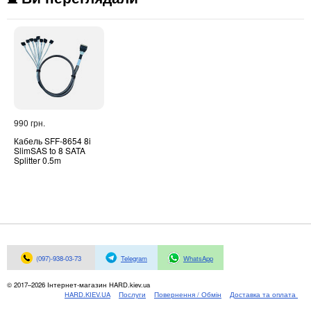
990 грн.
Кабель SFF-8654 8i
SlimSAS to 8 SATA
Splitter 0.5m
(097)-938-03-73
Telegram
WhatsApp
© 2017–2026 Інтернет-магазин HARD.kiev.ua
HARD.KIEV.UA
Послуги
Повернення / Обмін
Доставка та оплата