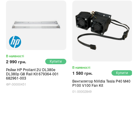
В наявності
2 990 грн.
В наявності
Рейки HP Proliant 2U DL380e
1 580 грн.
DL380p G8 Rail Kit 679364-001
682961-003
Вентилятор NVidia Tesla P40 M40
ФР-00000451
P100 V100 Fan Kit
01-00002849