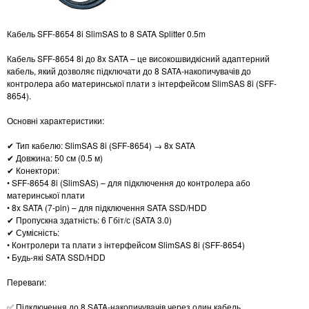
Кабель SFF-8654 8i SlimSAS to 8 SATA Splitter 0.5m
Кабель SFF-8654 8i до 8x SATA – це високошвидкісний адаптерний
кабель, який дозволяє підключати до 8 SATA-накопичувачів до
контролера або материнської плати з інтерфейсом SlimSAS 8i (SFF-
8654).
Основні характеристики:
✔ Тип кабелю: SlimSAS 8i (SFF-8654) → 8x SATA
✔ Довжина: 50 см (0.5 м)
✔ Конектори:
• SFF-8654 8i (SlimSAS) – для підключення до контролера або
материнської плати
• 8x SATA (7-pin) – для підключення SATA SSD/HDD
✔ Пропускна здатність: 6 Гбіт/с (SATA 3.0)
✔ Сумісність:
• Контролери та плати з інтерфейсом SlimSAS 8i (SFF-8654)
• Будь-які SATA SSD/HDD
Переваги:
✅ Підключення до 8 SATA-накопичувачів через один кабель