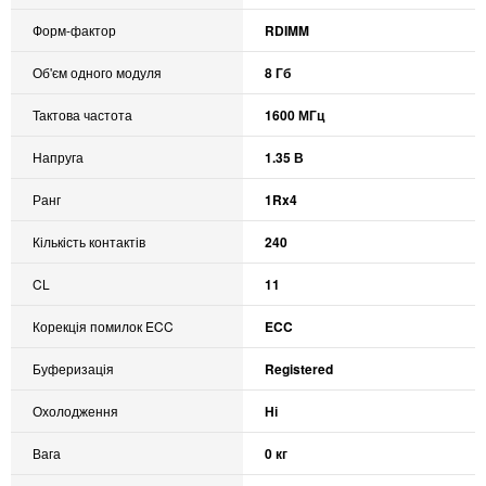
Форм-фактор
RDIMM
Об'єм одного модуля
8 Гб
Тактова частота
1600 МГц
Напруга
1.35 В
Ранг
1Rx4
Кількість контактів
240
CL
11
Корекція помилок ECC
ECC
Буферизація
Registered
Охолодження
Ні
Вага
0 кг