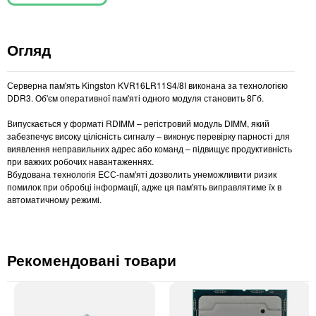
Огляд
Серверна пам'ять Kingston KVR16LR11S4/8I виконана за технологією
DDR3. Об'єм оперативної пам'яті одного модуля становить 8Гб.
Випускається у форматі RDIMM – регістровий модуль DIMM, який
забезпечує високу цілісність сигналу – виконує перевірку парності для
виявлення неправильних адрес або команд – підвищує продуктивність
при важких робочих навантаженнях.
Вбудована технологія ЕСС-пам'яті дозволить унеможливити ризик
помилок при обробці інформації, адже ця пам'ять виправлятиме їх в
автоматичному режимі.
Рекомендовані товари