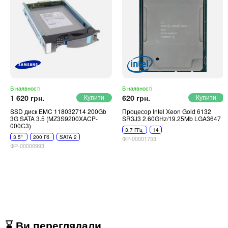
В наявності
В наявності
1 620 грн.
620 грн.
SSD диск EMC 118032714 200Gb
Процесор Intel Xeon Gold 6132
3G SATA 3.5 (MZ3S9200XACP-
SR3J3 2.60GHz/19.25Mb LGA3647
000C3)
3,7 ГГц
14
3.5"
200 Гб
SATA 2
ФР-00001753
ФР-00000993
⌛ Ви переглядали