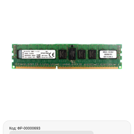
Материнські плати
Жорсткі диски та SSD
SAS диски
SATA диски
NVMe диски
Відеокарти
Блоки живлення
Контролери RAID
Кулери та системи охолодження
Корпуси
Кошики та салазки для жорстких дисків
Рейки та кріплення
Інші комплектуючі
Заглушки для корпусів
Мережеве обладнання
Маршрутизатори та комутатори
Мережеві карти
Код: ФР-00000693
Wi-Fi і Bluetooth адаптери