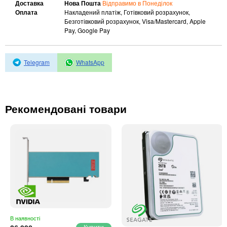
Автоматичні вимикачі
Доставка
Нова Пошта
Відправимо в Понеділок
Оплата
Накладений платіж, Готівковий розрахунок,
Інвертори напруги
Безготівковий розрахунок, Visa/Mastercard, Apple
Акумулятори для ДБЖ
Pay, Google Pay
Telegram
WhatsApp
Рекомендовані товари
В наявності