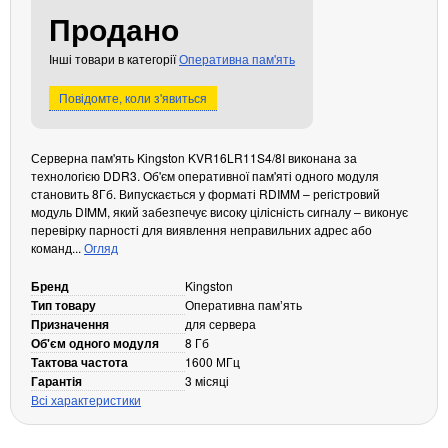
Продано
Кабелі та роз'єми
Аксесуари
Інші товари в категорії
Оперативна пам'ять
Хаби і кардридери
Повідомте, коли з'явиться
Фильтри та стабілізатори
Павербанки
Серверна пам'ять Kingston KVR16LR11S4/8I виконана за
Кабелі, роз'єми, перехідники
технологією DDR3. Об'єм оперативної пам'яті одного модуля
Аксесуари для ноутбуків
становить 8Гб. Випускається у форматі RDIMM – регістровий
модуль DIMM, який забезпечує високу цілісність сигналу – виконує
Акумулятори
перевірку парності для виявлення неправильних адрес або
Зовнішні блоки живлення
команд...
Огляд
Периферійні пристрої
Бренд
Kingston
Монітори
Тип товару
Оперативна памʼять
Призначення
для сервера
Клавіатури, миші, комплекти
Об'єм одного модуля
8 Гб
Відеоспостереження
Тактова частота
1600 МГц
Гарантія
3 місяці
IP-камери
Всі характеристики
Автономне живлення