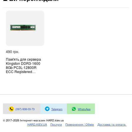
490 грн.
Пам'ять для сервера
Kingston DDR3-1600
8Gb PC3L-12800R
ECC Registered
(KVR16LR11S4/8I)
(097)-938-03-73
Telegram
WhatsApp
© 2017–2026 Інтернет-магазин HARD.kiev.ua
HARD.KIEV.UA
Послуги
Повернення / Обмін
Доставка та оплата