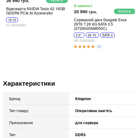
36 990 грн.
В наявності
Відеокарта NVIDIA Tesla A2 16GB
20 990 грн.
GDDR6 PCIe AI Accelerator
Серверний диск Seagate Exos
16 Гб
26Tb 7.2K 6G SATA 3.5
01-00002893
(ST26000NM000C)
3.5"
26 Тб
SATA 3
ФР-00002659
(1)
Характеристики
Бренд
Kingston
Тип товару
Оперативна памʼять
Призначення
для сервера
Тип
DDR3