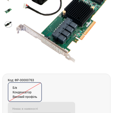
Материнські плати
Жорсткі диски та SSD
SAS диски
SATA диски
NVMe диски
Відеокарти
Блоки живлення
Контролери RAID
Кулери та системи охолодження
Корпуси
Кошики та салазки для жорстких дисків
Рейки та кріплення
Інші комплектуючі
Код: ФР-00000763
Заглушки для корпусів
Б/в
Конденсатор
Мережеве обладнання
Високий профіль
Маршрутизатори та комутатори
Мережеві карти
Немає в наявності
Wi-Fi і Bluetooth адаптери