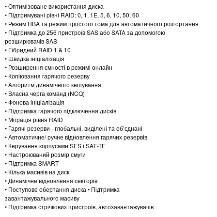
• Оптимізоване використання диска
• Підтримувані рівні RAID: 0, 1, 1E, 5, 6, 10, 50, 60
• Режим HBA та режим простого тома для автоматичного розгортання
• Підтримка до 256 пристроїв SAS або SATA за допомогою
розширювачів SAS
• Гібридний RAID 1 & 10
• Швидка ініціалізація
• Розширення ємності в режимі онлайн
• Копіювання гарячого резерву
• Алгоритм динамічного кешування
• Власна черга команд (NCQ)
• Фонова ініціалізація
• Підтримка гарячого підключення дисків
• Міграція рівня RAID
• Гарячі резерви - глобальні, виділені та об’єднані
• Автоматичне/ ручне відновлення гарячих резервів
• Керування корпусами SES і SAF-TE
• Настроюваний розмір смуги
• Підтримка SMART
• Кілька масивів на диск
• Динамічне відновлення секторів
• Поступове обертання диска • Підтримка
завантажувального масиву
• Підтримка стрічкових пристроїв, автозавантажувачів