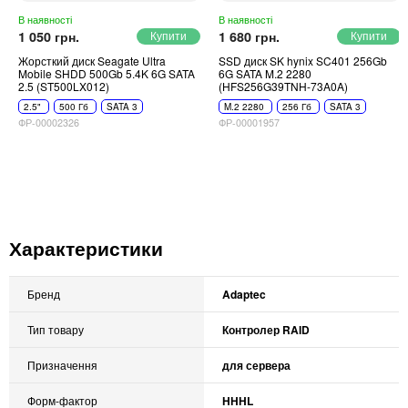
В наявності
В наявності
1 050 грн.
1 680 грн.
Жорсткий диск Seagate Ultra
SSD диск SK hynix SC401 256Gb
Mobile SHDD 500Gb 5.4K 6G SATA
6G SATA M.2 2280
2.5 (ST500LX012)
(HFS256G39TNH-73A0A)
2.5"
500 Гб
SATA 3
M.2 2280
256 Гб
SATA 3
ФР-00002326
ФР-00001957
Характеристики
Бренд
Adaptec
Тип товару
Контролер RAID
Призначення
для сервера
Форм-фактор
HHHL