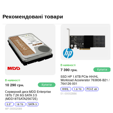
Рекомендовані товари
В наявності
7 390 грн.
SSD HP 1.6TB PCIe HH/HL
Workload Accelerator 763836-B21 /
В наявності
764126-001
10 290 грн.
HHHL
1.6 Тб
PCI-E x8
Серверний диск MDD Enterprise
01-00002886
18Tb 7.2K 6G SATA 3.5
(MDD18TSATA25672E)
3.5"
18 Тб
SATA 3
ФР-00002089