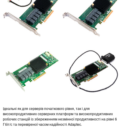
Ідеальні як для серверів початкового рівня, так і для
високопродуктивних серверних платформ та високопродуктивних
робочих станцій із збереженням незмінної продуктивності на рівні 6
Гбіт/с та перевіреної часом надійності Adaptec.