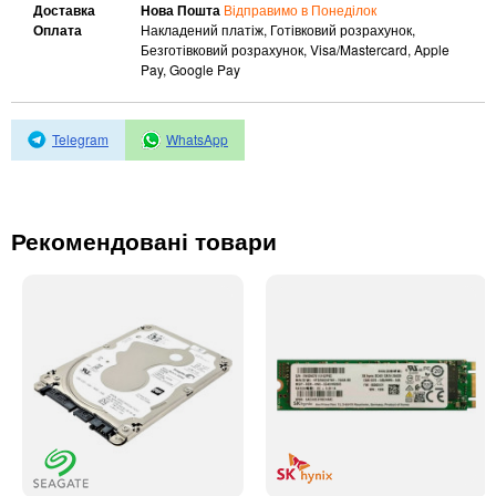
Автоматичні вимикачі
Доставка
Нова Пошта
Відправимо в Понеділок
Оплата
Накладений платіж, Готівковий розрахунок,
Інвертори напруги
Безготівковий розрахунок, Visa/Mastercard, Apple
Акумулятори для ДБЖ
Pay, Google Pay
Telegram
WhatsApp
Рекомендовані товари