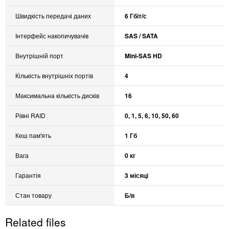
Швидкість передачі даних
6 Гбіт/с
Інтерфейс накопичувачів
SAS / SATA
Внутрішній порт
Mini-SAS HD
Кількість внутрішніх портів
4
Максимальна кількість дисків
16
Рівні RAID
0, 1, 5, 6, 10, 50, 60
Кеш пам'ять
1 Гб
Вага
0 кг
Гарантія
3 місяці
Стан товару
Б/в
Related files