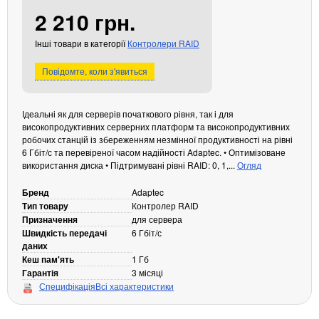
2 210 грн.
Кабелі та роз'єми
Аксесуари
Інші товари в категорії
Контролери RAID
Хаби і кардридери
Повідомте, коли з'явиться
Фильтри та стабілізатори
Павербанки
Ідеальні як для серверів початкового рівня, так і для
Кабелі, роз'єми, перехідники
високопродуктивних серверних платформ та високопродуктивних
Аксесуари для ноутбуків
робочих станцій із збереженням незмінної продуктивності на рівні
Акумулятори
6 Гбіт/с та перевіреної часом надійності Adaptec. • Оптимізоване
використання диска • Підтримувані рівні RAID: 0, 1,...
Огляд
Зовнішні блоки живлення
Периферійні пристрої
Бренд
Adaptec
Тип товару
Контролер RAID
Монітори
Призначення
для сервера
Клавіатури, миші, комплекти
Швидкість передачі
6 Гбіт/с
даних
Відеоспостереження
Кеш пам'ять
1 Гб
Гарантія
3 місяці
IP-камери
Специфікація
Всі характеристики
Автономне живлення