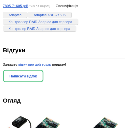
7805-71605.pdf
Специфікація
685.51 KBytes
Adaptec
Adaptec ASR-71605
Контроллер RAID Adaptec для сервера
Контролер RAID Adaptec для сервера
Відгуки
Залиште
відгук про цей товар
першим!
Написати відгук
Огляд