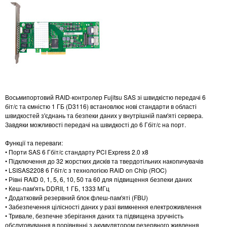
Восьмипортовий RAID-контролер Fujitsu SAS зі швидкістю передачі 6
біт/с та ємністю 1 ГБ (D3116) встановлює нові стандарти в області
швидкостей з'єднань та безпеки даних у внутрішній пам'яті сервера.
Завдяки можливості передачі на швидкості до 6 Гбіт/с на порт.
Функції та переваги:
• Порти SAS 6 Гбіт/с стандарту PCI Express 2.0 x8
• Підключення до 32 жорстких дисків та твердотільних накопичувачів
• LSISAS2208 6 Гбіт/с з технологією RAID on Chip (ROC)
• Рівні RAID 0, 1, 5, 6, 10, 50 та 60 для підвищення безпеки даних
• Кеш-пам'ять DDRII, 1 ГБ, 1333 МГц
• Додатковий резервний блок флеш-пам'яті (FBU)
• Забезпечення цілісності даних у разі вимкнення електроживлення
• Тривале, безпечне зберігання даних та підвищена зручність
обслуговування в порівнянні з акумулятором резервного живлення