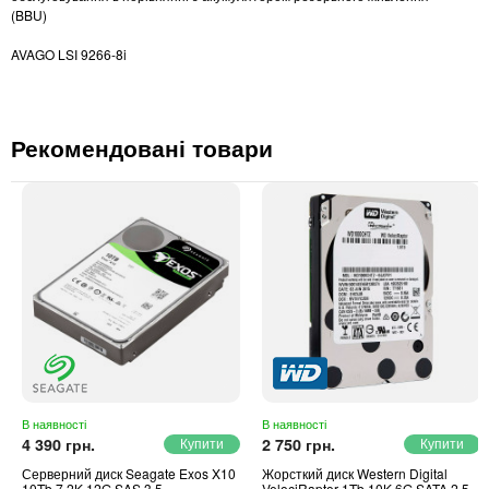
(BBU)
AVAGO LSI 9266-8i
Рекомендовані товари
В наявності
В наявності
4 390 грн.
2 750 грн.
Серверний диск Seagate Exos X10
Жорсткий диск Western Digital
10Tb 7.2K 12G SAS 3.5
VelociRaptor 1Tb 10K 6G SATA 2.5