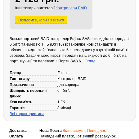
Кабелі та роз'єми
Інші товари в категорії
Контролери RAID
Аксесуари
Повідомте, коли з'явиться
Хаби і кардридери
Фильтри та стабілізатори
Восьмипортовий RAID-контролер Fujitsu SAS зі швидкістю передачі
Павербанки
6 біт/с та ємністю 1 ГБ (D3116) встановлює нові стандарти в
області швидкостей з'єднань та безпеки даних у внутрішній пам'яті
Кабелі, роз'єми, перехідники
сервера. Завдяки можливості передачі на швидкості до 6 Гбіт/с на
Аксесуари для ноутбуків
порт. Функції та переваги: • Порти SAS 6...
Огляд
Акумулятори
Бренд
Fujitsu
Зовнішні блоки живлення
Тип товару
Контролер RAID
Периферійні пристрої
Призначення
для сервера
Швидкість передачі
6 Гбіт/с
Монітори
даних
Клавіатури, миші, комплекти
Кеш пам'ять
1 Гб
Гарантія
3 місяці
Відеоспостереження
Всі характеристики
IP-камери
Доставка
Нова Пошта
Відправимо в Понеділок
Автономне живлення
Оплата
Накладений платіж, Готівковий розрахунок,