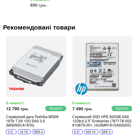
890 грн.
Рекомендовані товари
В наявності
В наявності
12 790 грн.
7 490 грн.
Серверний диск Toshiba MG09
Серверний SSD HPE 920GB SAS
18Tb 7.2K 12G SAS 3.5
12Gb/s 2.5″ Enterprise (787178-002,
(MG09SCA18TA)
810879-001, HUSMR1610ASS205)
3.5"
18 Тб
SAS 3
2.5"
920 Гб
SAS 3