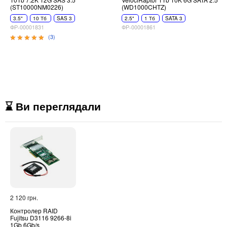
(ST10000NM0226)
(WD1000CHTZ)
3.5"
10 Тб
SAS 3
2.5"
1 Тб
SATA 3
ФР-00001831
ФР-00001861
(3)
⌛ Ви переглядали
2 120 грн.
Контролер RAID
Fujitsu D3116 9266-8i
1Gb 6Gb/s