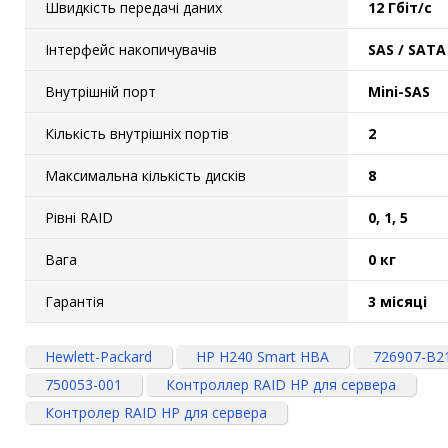
Швидкість передачі даних
12 Гбіт/с
Інтерфейс накопичувачів
SAS / SATA
Внутрішній порт
Mini-SAS
Кількість внутрішніх портів
2
Максимальна кількість дисків
8
Рівні RAID
0, 1, 5
Вага
0 кг
Гарантія
3 місяці
Hewlett-Packard
HP H240 Smart HBA
726907-B2
750053-001
Контроллер RAID HP для сервера
Контролер RAID HP для сервера