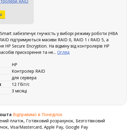
тролери RAID
я
Smart забезпечує гнучкість у виборі режиму роботи (HBA
RAID підтримуються масиви RAID 0, RAID 1 і RAID 5, а
HP Secure Encryption. На відміну від контролерів HP
засобів прискорення та не...
Огляд
HP
Контролер RAID
для сервера
х
12 Гбіт/с
3 місяці
Пошта
Відправимо в Понеділок
ний платіж, Готівковий розрахунок, Безготівковий
нок, Visa/Mastercard, Apple Pay, Google Pay