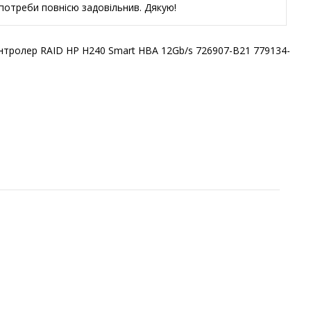
потреби повнісю задовільнив. Дякую!
тролер RAID HP H240 Smart HBA 12Gb/s 726907-B21 779134-