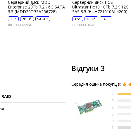
Серверний диск MDD
Серверний диск HGST
Enterprise 20Tb 7.2K 6G SATA
Ultrastar He10 10Tb 7.2K 12G
3.5 (MDD20TGSA25672E)
SAS 3.5 (HUH721010AL42C0)
3.5"
20 Тб
SATA 3
3.5"
10 Тб
SAS 3
ФР-00002204
ФР-00001646
Відгуки 3
Середня оцінка покупців:
2
 RAID
0
0
ра
0
0
1