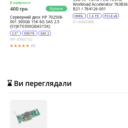
В наявності
Workload Accelerator 763836
400 грн.
B21 / 764126-001
HHHL
1.6 Тб
PCI-E x8
Серверний диск HP 702508-
001 300Gb 15K 6G SAS 2.5
01-00002886
(SYJKT0300GBAS15K)
2.5"
300 Гб
SAS 2
ФР-00002122
(1)
⌛ Ви переглядали