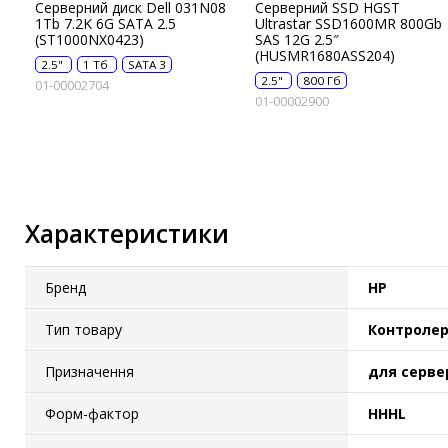
Серверний диск Dell 031N08
Серверний SSD HGST
1Tb 7.2K 6G SATA 2.5
Ultrastar SSD1600МR 800Gb
IP-камери
(ST1000NX0423)
SAS 12G 2.5″
(HUSMR1680ASS204)
Автономне живлення
2.5"
1 Тб
SATA 3
2.5"
800 Гб
01-00002704
Автоматичні вимикачі
01-00002900
Інвертори напруги
Акумулятори для ДБЖ
Характеристики
Бренд
HP
Тип товару
Контролер
Призначення
для серве
Форм-фактор
HHHL