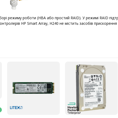
борі режиму роботи (HBA або простий RAID). У режимі RAID підтр
онтролерів HP Smart Array, H240 не містить засобів прискорення 