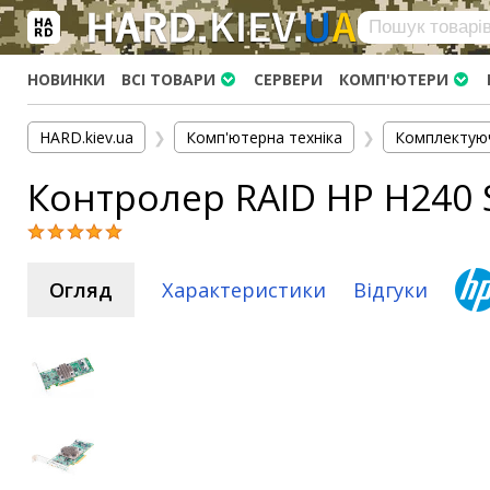
×
Вхід
|
Реєстрація
(097)-938-03-73
Telegram
WhatsApp
НОВИНКИ
ВСІ ТОВАРИ
СЕРВЕРИ
КОМП'ЮТЕРИ
HARD.KIEV.UA
HARD.kiev.ua
❯
Комп'ютерна техніка
❯
Комплектую
Послуги
Контролер RAID HP H240 
Повернення / Обмін
Доставка та оплата
Комп'ютери
Огляд
Характеристики
Відгуки
Ноутбуки
Моноблоки
Персональні комп'ютери
Сервери
Комплектуючі
Процесори (CPU)
Оперативна пам'ять