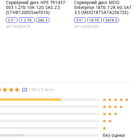
Серверний диск HPE 791437-
Серверний диск MDD
003 1.2Tb 10K 12G SAS 2.5
Enterprise 18Tb 7.2K 6G SATA
(STHB1200S5xeF010)
3.5 (MDD18TSATA25672E)
2.5"
1.2 Тб
SAS 3
3.5"
18 Тб
SATA 3
ФР-00002676
ФР-00002089
(
3
)
5.00 із 5 зірок
без оцінки