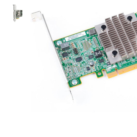
Материнські плати
Жорсткі диски та SSD
SAS диски
SATA диски
NVMe диски
Відеокарти
Блоки живлення
Контролери RAID
Кулери та системи охолодження
Корпуси
Кошики та салазки для жорстких дисків
Рейки та кріплення
Інші комплектуючі
Заглушки для корпусів
Мережеве обладнання