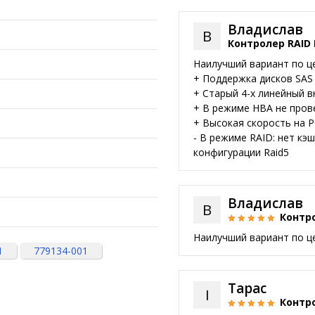
Владислав
В
Контролер RAID 
Наилучший вариант по ц
+ Поддержка дисков SAS
+ Старый 4-х линейный 
+ В режиме HBA не прове
+ Высокая скорость на P
- В режиме RAID: нет кэш
конфигурации Raid5
Владислав
В
Контро
Наилучший вариант по ц
1
779134-001
Тарас
І
Контро