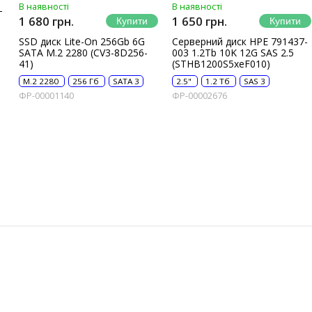
В наявності
В наявності
-
1 680 грн.
1 650 грн.
SSD диск Lite-On 256Gb 6G
Серверний диск HPE 791437-
SATA M.2 2280 (CV3-8D256-
003 1.2Tb 10K 12G SAS 2.5
41)
(STHB1200S5xeF010)
M.2 2280
256 Гб
SATA 3
2.5"
1.2 Тб
SAS 3
ФР-00001140
ФР-00002676