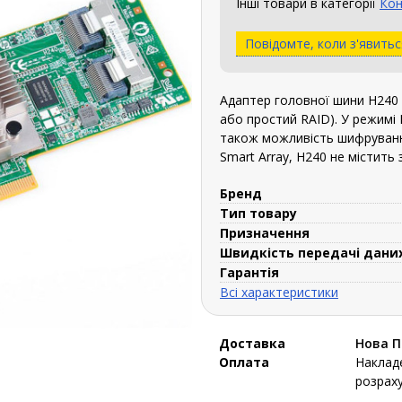
Інші товари в категорії
Кон
Повідомте, коли з'явитьс
Адаптер головної шини H240 
або простий RAID). У режимі 
також можливість шифрування 
Smart Array, H240 не містить 
Бренд
Тип товару
Призначення
Швидкість передачі дани
Гарантія
Всі характеристики
Доставка
Нова 
Оплата
Накладе
розраху