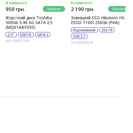
В наявності
В наявності
950 грн.
2 190 грн.
Жорсткий диск Toshiba
Зовнішній SSD Hikvision HS-
500Gb 5.4K 6G SATA 2.5
ESSD-T100I 256Gb (Pink)
(MQ01ABF050)
Портативний
256 Гб
2.5"
500 Гб
SATA 3
USB 3.1
ФР-00001749
01-00002818