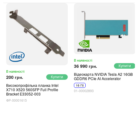
В наявності
36 990 грн.
В наявності
Відеокарта NVIDIA Tesla A2 16GB
200 грн.
GDDR6 PCIe AI Accelerator
Високопрофільна планка Intel
16 Гб
X710 X520 560SFP Full Profile
01-00002893
Bracket E33052-003
ФР-00001615