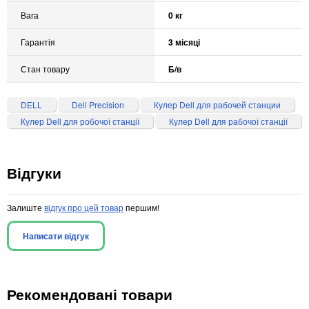
Вага
0 кг
Гарантія
3 місяці
Стан товару
Б/в
DELL
Dell Precision
Кулер Dell для рабочей станции
Кулер Dell для робочої станції
Кулер Dell для рабочої станції
Відгуки
Залиште
відгук про цей товар
першим!
Написати відгук
Рекомендовані товари