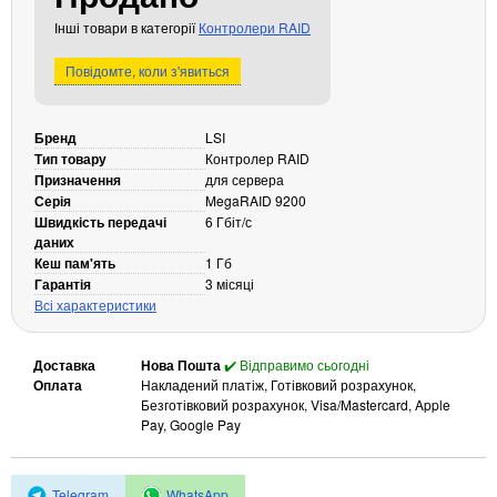
Кабелі та роз'єми
Інші товари в категорії
Контролери RAID
Аксесуари
Повідомте, коли з'явиться
Хаби і кардридери
Фильтри та стабілізатори
Бренд
LSI
Павербанки
Тип товару
Контролер RAID
Кабелі, роз'єми, перехідники
Призначення
для сервера
Серія
MegaRAID 9200
Аксесуари для ноутбуків
Швидкість передачі
6 Гбіт/с
Акумулятори
даних
Кеш пам'ять
Зовнішні блоки живлення
1 Гб
Гарантія
3 місяці
Периферійні пристрої
Всі характеристики
Монітори
Клавіатури, миші, комплекти
Доставка
Нова Пошта
✔️ Відправимо сьогодні
Оплата
Накладений платіж, Готівковий розрахунок,
Відеоспостереження
Безготівковий розрахунок, Visa/Mastercard, Apple
Pay, Google Pay
IP-камери
Автономне живлення
Telegram
WhatsApp