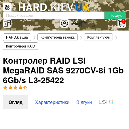
×
Вхід
|
Реєстрація
(097)-938-03-73
Telegram
WhatsApp
0
HARD.KIEV.UA
HARD.kiev.ua
❯
Комп'ютерна техніка
❯
Комплектуючі
❯
Послуги
Контролери RAID
Повернення / Обмін
Доставка та оплата
Контролер RAID LSI
MegaRAID SAS 9270CV-8i 1Gb
Комп'ютери
Ноутбуки
6Gb/s L3-25422
Моноблоки
Персональні комп'ютери
Сервери
Огляд
Характеристики
Відгуки
Комплектуючі
Процесори (CPU)
Оперативна пам'ять