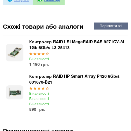
Автоматичні вимикачі
Інвертори напруги
Акумулятори для ДБЖ
Схожі товари або аналоги
Контролер RAID LSI MegaRAID SAS 9271CV-8i
1Gb 6Gb/s L3-25413
В наявності
1 190 грн.
Контролер RAID HP Smart Array P420 6Gb/s
631670-B21
В наявності
В наявності
В наявності
890 грн.
Рекомендовані товари