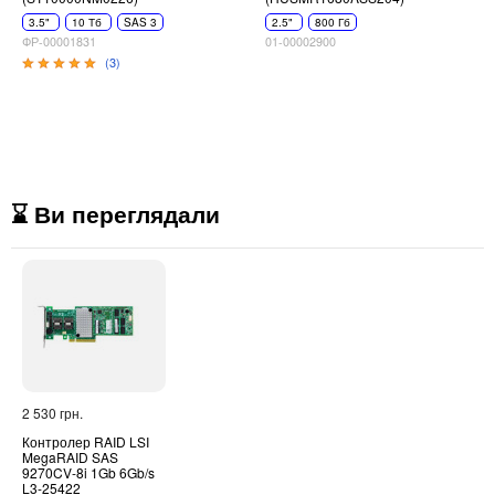
3.5"
10 Тб
SAS 3
2.5"
800 Гб
ФР-00001831
01-00002900
(3)
⌛ Ви переглядали
2 530 грн.
Контролер RAID LSI
MegaRAID SAS
9270CV-8i 1Gb 6Gb/s
L3-25422