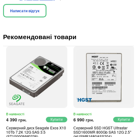
Написати відгук
Рекомендовані товари
В наявності
В наявності
4 390 грн.
6 990 грн.
Серверний диск Seagate Exos X10
Серверний SSD HGST Ultrastar
10Tb 7.2K 12G SAS 3.5
SSD1600МR 800Gb SAS 12G 2.5″
(ST10000NM0226)
(HUSMR1680ASS204)