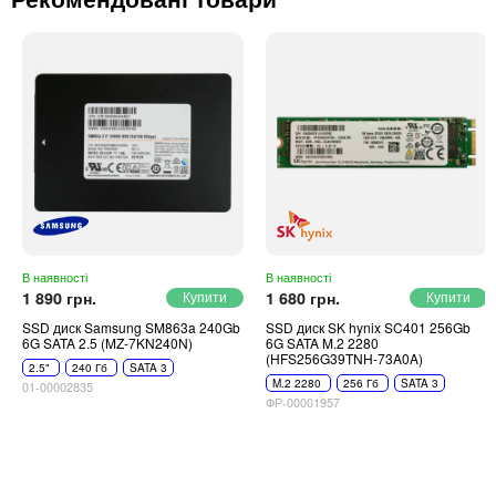
В наявності
В наявності
1 890 грн.
1 680 грн.
SSD диск Samsung SM863a 240Gb
SSD диск SK hynix SC401 256Gb
6G SATA 2.5 (MZ-7KN240N)
6G SATA M.2 2280
(HFS256G39TNH-73A0A)
2.5"
240 Гб
SATA 3
M.2 2280
256 Гб
SATA 3
01-00002835
ФР-00001957