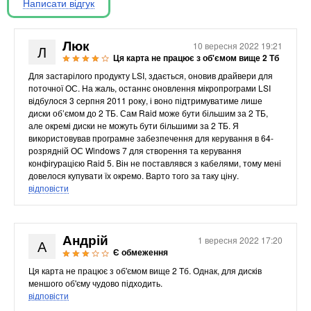
Написати відгук
Материнські плати
Жорсткі диски та SSD
SAS диски
Люк
10 вересня 2022 19:21
Л
SATA диски
Ця карта не працює з об'ємом вище 2 Тб
NVMe диски
Для застарілого продукту LSI, здається, оновив драйвери для
поточної ОС. На жаль, останнє оновлення мікропрограми LSI
Відеокарти
відбулося 3 серпня 2011 року, і воно підтримуватиме лише
Блоки живлення
диски об’ємом до 2 ТБ. Сам Raid може бути більшим за 2 ТБ,
але окремі диски не можуть бути більшими за 2 ТБ. Я
Контролери RAID
використовував програмне забезпечення для керування в 64-
Кулери та системи охолодження
розрядній ОС Windows 7 для створення та керування
Корпуси
конфігурацією Raid 5. Він не поставлявся з кабелями, тому мені
довелося купувати їх окремо. Варто того за таку ціну.
Кошики та салазки для жорстких дисків
відповісти
Рейки та кріплення
Інші комплектуючі
Заглушки для корпусів
Андрій
1 вересня 2022 17:20
А
Є обмеження
Мережеве обладнання
Ця карта не працює з об'ємом вище 2 Тб. Однак, для дисків
Маршрутизатори та комутатори
меншого об'єму чудово підходить.
Мережеві карти
відповісти
Wi-Fi і Bluetooth адаптери