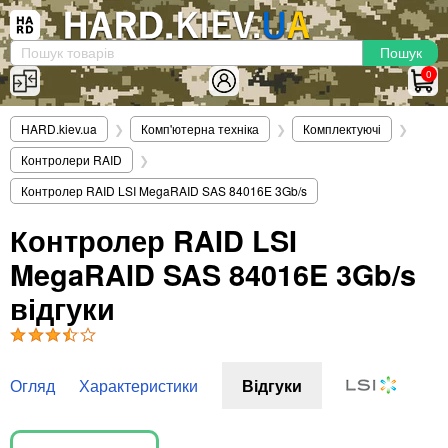
×
Вхід
|
Реєстрація
(097)-938-03-73
Telegram
WhatsApp
0
HARD.KIEV.UA
HARD.kiev.ua
❯
Комп'ютерна техніка
❯
Комплектуючі
❯
Послуги
Контролери RAID
❯
Повернення / Обмін
Контролер RAID LSI MegaRAID SAS 84016E 3Gb/s
Доставка та оплата
Контролер RAID LSI
Комп'ютери
MegaRAID SAS 84016E 3Gb/s
Ноутбуки
Моноблоки
відгуки
Персональні комп'ютери
Сервери
Комплектуючі
Огляд
Характеристики
Відгуки
Процесори (CPU)
Оперативна пам'ять