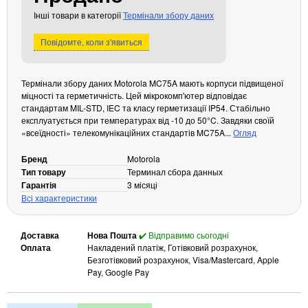
Інші товари в категорії
Термінали збору даних
Кабелі та роз'єми
Аксесуари
Повідомте, коли з'явиться
Хаби і кардридери
Фильтри та стабілізатори
Термінали збору даних Motorola MC75A мають корпуси підвищеної
Павербанки
міцності та герметичність. Цей мікрокомп'ютер відповідає
стандартам MIL-STD, IEC та класу герметизації IP54. Стабільно
Кабелі, роз'єми, перехідники
експлуатується при температурах від -10 до 50°C. Завдяки своїй
Аксесуари для ноутбуків
«всеїдності» телекомунікаційних стандартів MC75A...
Огляд
Акумулятори
Бренд
Motorola
Зовнішні блоки живлення
Тип товару
Терминал сбора данных
Гарантія
3 місяці
Периферійні пристрої
Всі характеристики
Монітори
Клавіатури, миші, комплекти
Доставка
Нова Пошта
✔️ Відправимо сьогодні
Відеоспостереження
Оплата
Накладений платіж, Готівковий розрахунок,
Безготівковий розрахунок, Visa/Mastercard, Apple
IP-камери
Pay, Google Pay
Автономне живлення