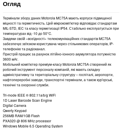
Огляд
Термінали збору даних Motorola MC75A мають корпуси підвищеної
міцності та герметичність. Цей мікрокомп'ютер відповідає стандартам
MIL-STD, IEC та класу герметизації IP54. Стабільно експлуатується при
температурах від -10 до 50°C.
Завдяки своїй «всеїдності» телекомунікаційних стандартів MC75A
забезпечує зв'язком користувача через стільникових операторів, IP-
телефонію та радіоканал.
Пристрій працює за рахунок літійно-іонного акумулятора потужністю
3600 мАг.
Мобільний комп'ютер преміум-класу Motorola MC75A створений як
робочий інструмент персоналу компаній, які мають складну
адміністративну та територіальну структуру – госпіталі, аеропорти,
нафтопереробні заводи, транспортні термінали, а також кур'єрські,
технічні та охоронні служби.
Tri-mode IEEE ® 802.11a/b/g WiFi
1D Laser Barcode Scan Engine
Digital Camera
Qwerty Keypad
256MB RAM/1GB Flash
PXA320 @ 806 MHz processor
Windows Mobile 6.5 Operating System