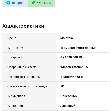
Автоматичні вимикачі
Telegram
WhatsApp
Інвертори напруги
Акумулятори для ДБЖ
Характеристики
Бренд
Motorola
Тип товару
Терминал сбора данных
Процесор
PXA320 806 MHz
Операційна система
Windows Mobile 6.5
Бездротові інтерфейси
Bluetooth / Wi-fi
Скановані типи штрих-кодів
1D
Тип дисплея
Cенсорный
Тип сканера
Лазерный