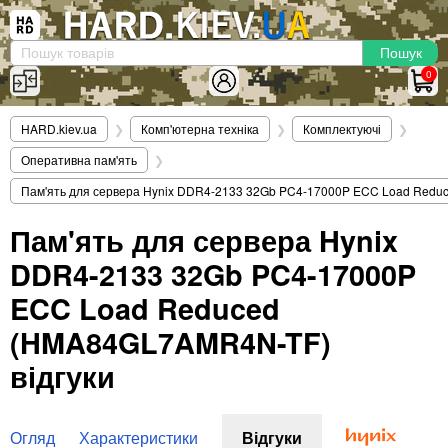
×
Вхід
|
Реєстрація
(097)-938-03-73
Telegram
WhatsApp
0
HARD.KIEV.UA
HARD.kiev.ua
❯
Комп'ютерна техніка
❯
Комплектуючі
❯
Послуги
Оперативна пам'ять
❯
Повернення / Обмін
Пам'ять для сервера Hynix DDR4-2133 32Gb PC4-17000P ECC Load Red
Доставка та оплата
Пам'ять для сервера Hynix
Комп'ютери
DDR4-2133 32Gb PC4-17000P
Ноутбуки
Моноблоки
ECC Load Reduced
Персональні комп'ютери
(HMA84GL7AMR4N-TF)
Сервери
відгуки
Комплектуючі
Процесори (CPU)
Оперативна пам'ять
Огляд
Характеристики
Відгуки