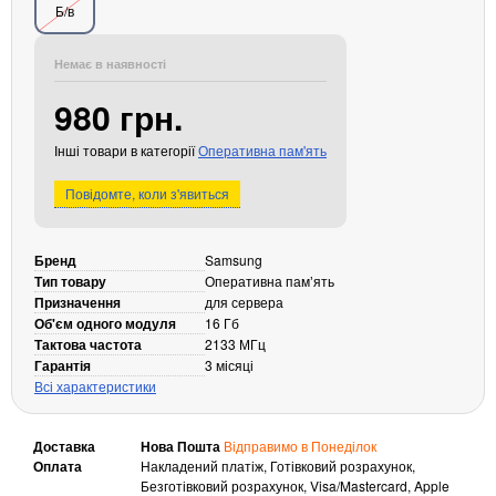
Б/в
Кабелі та роз'єми
Аксесуари
Немає в наявності
Хаби і кардридери
980 грн.
Фильтри та стабілізатори
Інші товари в категорії
Оперативна пам'ять
Павербанки
Кабелі, роз'єми, перехідники
Повідомте, коли з'явиться
Аксесуари для ноутбуків
Акумулятори
Бренд
Samsung
Зовнішні блоки живлення
Тип товару
Оперативна памʼять
Периферійні пристрої
Призначення
для сервера
Об'єм одного модуля
16 Гб
Монітори
Тактова частота
2133 МГц
Клавіатури, миші, комплекти
Гарантія
3 місяці
Всі характеристики
Відеоспостереження
IP-камери
Доставка
Нова Пошта
Відправимо в Понеділок
Автономне живлення
Оплата
Накладений платіж, Готівковий розрахунок,
Безготівковий розрахунок, Visa/Mastercard, Apple