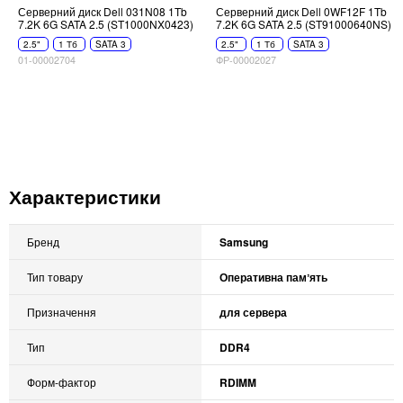
Серверний диск Dell 031N08 1Tb
Серверний диск Dell 0WF12F 1Tb
7.2K 6G SATA 2.5 (ST1000NX0423)
7.2K 6G SATA 2.5 (ST91000640NS)
2.5"
1 Тб
SATA 3
2.5"
1 Тб
SATA 3
01-00002704
ФР-00002027
Характеристики
Бренд
Samsung
Тип товару
Оперативна памʼять
Призначення
для сервера
Тип
DDR4
Форм-фактор
RDIMM