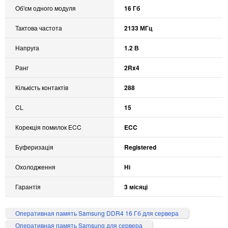
Об'єм одного модуля
16 Гб
Тактова частота
2133 МГц
Напруга
1.2 В
Ранг
2Rx4
Кількість контактів
288
CL
15
Корекція помилок ECC
ECC
Буферизація
Registered
Охолодження
Ні
Гарантія
3 місяці
Оперативная память Samsung DDR4 16 Гб для сервера
Оперативная память Samsung для сервера