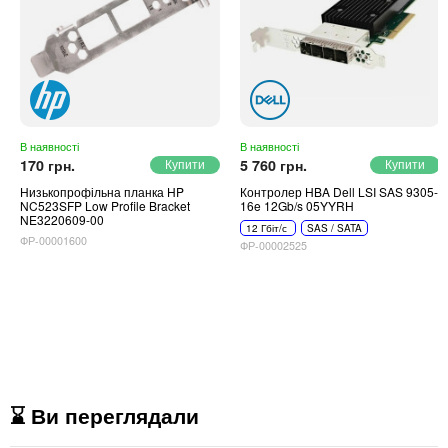
В наявності
В наявності
170 грн.
5 760 грн.
Низькопрофільна планка HP
Контролер HBA Dell LSI SAS 9305-
NC523SFP Low Profile Bracket
16e 12Gb/s 05YYRH
NE3220609-00
12 Гбіт/с
SAS / SATA
ФР-00001600
ФР-00002525
⌛ Ви переглядали