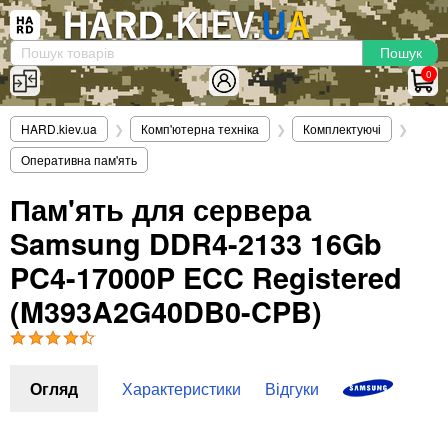
×
Вхід
|
Реєстрація
(097)-938-03-73
Telegram
WhatsApp
0
HARD.KIEV.UA
HARD.kiev.ua
❯
Комп'ютерна техніка
❯
Комплектуючі
❯
Послуги
Оперативна пам'ять
Повернення / Обмін
Доставка та оплата
Пам'ять для сервера
Samsung DDR4-2133 16Gb
Комп'ютери
Ноутбуки
PC4-17000P ECC Registered
Моноблоки
(M393A2G40DB0-CPB)
Персональні комп'ютери
Сервери
Комплектуючі
Огляд
Характеристики
Відгуки
Процесори (CPU)
Оперативна пам'ять