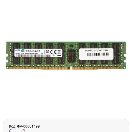
Материнські плати
Жорсткі диски та SSD
SAS диски
SATA диски
NVMe диски
Відеокарти
Блоки живлення
Контролери RAID
Кулери та системи охолодження
Корпуси
Кошики та салазки для жорстких дисків
Рейки та кріплення
Інші комплектуючі
Заглушки для корпусів
Мережеве обладнання
Маршрутизатори та комутатори
Мережеві карти
Код: ФР-00001499
Wi-Fi і Bluetooth адаптери