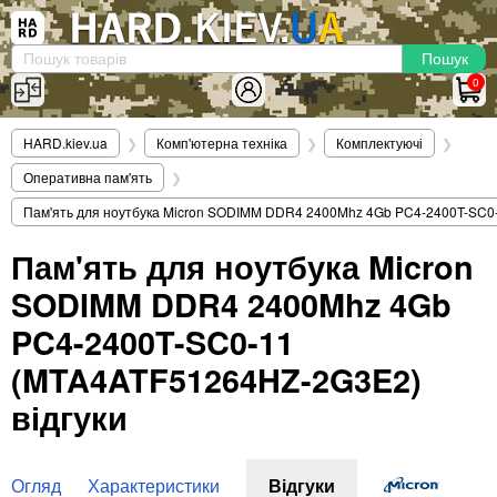
×
Вхід
|
Реєстрація
(097)-938-03-73
Telegram
WhatsApp
0
HARD.KIEV.UA
HARD.kiev.ua
❯
Комп'ютерна техніка
❯
Комплектуючі
❯
Послуги
Оперативна пам'ять
❯
Повернення / Обмін
Пам'ять для ноутбука Micron SODIMM DDR4 2400Mhz 4Gb PC4-2400T-SC
Доставка та оплата
Пам'ять для ноутбука Micron
Комп'ютери
SODIMM DDR4 2400Mhz 4Gb
Ноутбуки
Моноблоки
PC4-2400T-SC0-11
Персональні комп'ютери
(MTA4ATF51264HZ-2G3E2)
Сервери
відгуки
Комплектуючі
Процесори (CPU)
Оперативна пам'ять
Огляд
Характеристики
Відгуки