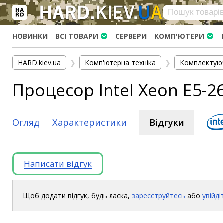
×
Вхід
|
Реєстрація
(097)-938-03-73
Telegram
WhatsApp
НОВИНКИ
ВСІ ТОВАРИ
СЕРВЕРИ
КОМП'ЮТЕРИ
HARD.KIEV.UA
HARD.kiev.ua
❯
Комп'ютерна техніка
❯
Комплектую
Послуги
Процесор Intel Xeon E5-2
Повернення / Обмін
Доставка та оплата
Комп'ютери
Огляд
Характеристики
Відгуки
Ноутбуки
Моноблоки
Написати відгук
Персональні комп'ютери
Сервери
Комплектуючі
Щоб додати відгук, будь ласка,
зареєструйтесь
або
увійді
Процесори (CPU)
Оперативна пам'ять