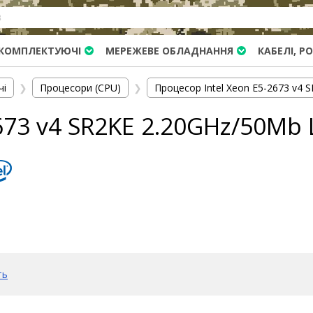
КОМПЛЕКТУЮЧІ
МЕРЕЖЕВЕ ОБЛАДНАННЯ
КАБЕЛІ, Р
чі
❯
Процесори (CPU)
❯
Процесор Intel Xeon E5-2673 v4
673 v4 SR2KE 2.20GHz/50Mb 
ть