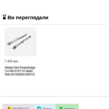
⌛ Ви переглядали
1 400 грн.
Рейки Dell PowerEdge
1U R610 R710 Static
Rail Kit G483G K291G
(097)-938-03-73
Telegram
WhatsApp