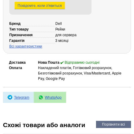
Повідомте, коли з'явиться
Кабелі та роз'єми
Аксесуари
Бренд
Dell
Хаби і кардридери
Тип товару
Рейки
Фильтри та стабілізатори
Призначення
для сервера
Гарантія
3 місяці
Павербанки
Всі характеристики
Кабелі, роз'єми, перехідники
Аксесуари для ноутбуків
Доставка
Нова Пошта
✔️ Відправимо сьогодні
Акумулятори
Оплата
Накладений платіж, Готівковий розрахунок,
Зовнішні блоки живлення
Безготівковий розрахунок, Visa/Mastercard, Apple
Pay, Google Pay
Периферійні пристрої
Монітори
Telegram
WhatsApp
Клавіатури, миші, комплекти
Відеоспостереження
IP-камери
Схожі товари або аналоги
Автономне живлення