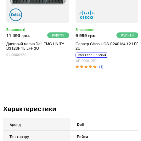
В наявності
В наявності
11 490 грн.
9 999 грн.
Дисковий масив Dell EMC UNITY
Сервер Cisco UCS C240 M4 12 LFF
D3123F 15 LFF 3U
2U
01-00002689
Intel Xeon E5 v3/v4
ФР-00001252
(1)
Характеристики
Бренд
Dell
Тип товару
Рейки