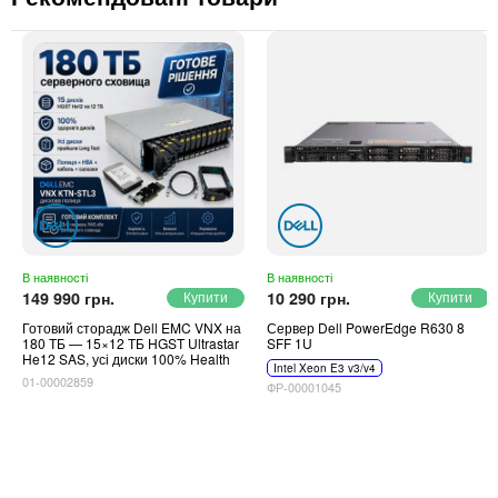
В наявності
В наявності
149 990 грн.
10 290 грн.
Готовий сторадж Dell EMC VNX на
Сервер Dell PowerEdge R630 8
180 ТБ — 15×12 ТБ HGST Ultrastar
SFF 1U
He12 SAS, усі диски 100% Health
Intel Xeon E3 v3/v4
01-00002859
ФР-00001045