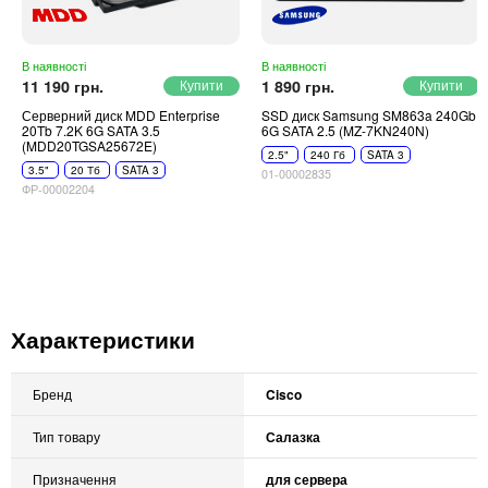
В наявності
В наявності
11 190 грн.
1 890 грн.
Серверний диск MDD Enterprise
SSD диск Samsung SM863a 240Gb
20Tb 7.2K 6G SATA 3.5
6G SATA 2.5 (MZ-7KN240N)
(MDD20TGSA25672E)
2.5"
240 Гб
SATA 3
3.5"
20 Тб
SATA 3
01-00002835
ФР-00002204
Характеристики
Бренд
Cisco
Тип товару
Салазка
Призначення
для сервера