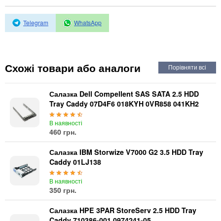
Автоматичні вимикачі
Інвертори напруги
Telegram
WhatsApp
Акумулятори для ДБЖ
Схожі товари або аналоги
Салазка Dell Compellent SAS SATA 2.5 HDD
Tray Caddy 07D4F6 018KYH 0VR858 041KH2
В наявності
460 грн.
Салазка IBM Storwize V7000 G2 3.5 HDD Tray
Caddy 01LJ138
В наявності
350 грн.
Салазка HPE 3PAR StoreServ 2.5 HDD Tray
Caddy 710386-001 0974241-05