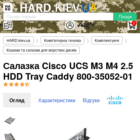
×
Вхід
|
Реєстрація
(097)-938-03-73
Telegram
WhatsApp
0
HARD.KIEV.UA
HARD.kiev.ua
❯
Комп'ютерна техніка
❯
Комплектуючі
❯
Послуги
Кошики та салазки для жорстких дисків
Повернення / Обмін
Доставка та оплата
Салазка Cisco UCS M3 M4 2.5
HDD Tray Caddy 800-35052-01
Комп'ютери
Ноутбуки
Моноблоки
Персональні комп'ютери
Огляд
Характеристики
Відгуки
Сервери
Комплектуючі
Процесори (CPU)
Оперативна пам'ять