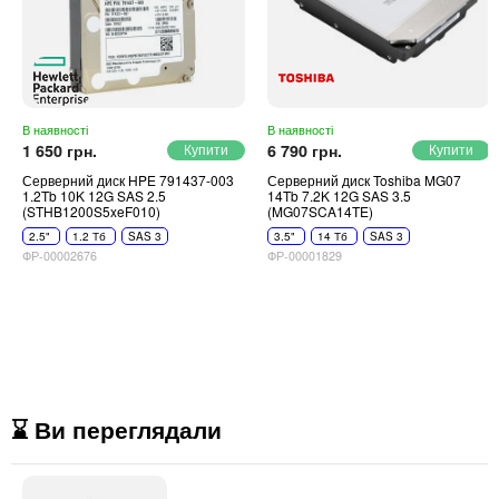
В наявності
В наявності
1 650 грн.
6 790 грн.
Серверний диск HPE 791437-003
Серверний диск Toshiba MG07
1.2Tb 10K 12G SAS 2.5
14Tb 7.2K 12G SAS 3.5
(STHB1200S5xeF010)
(MG07SCA14TE)
2.5"
1.2 Тб
SAS 3
3.5"
14 Тб
SAS 3
ФР-00002676
ФР-00001829
⌛ Ви переглядали