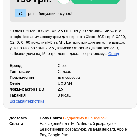
Кабелі та роз'єми
+2
грн на бонусний рахунок!
Аксесуари
Хаби і кардридери
Салазка Cisco UCS M3 M4 2.5 HDD Tray Caddy 800-35052-01 є
Фильтри та стабілізатори
спеціалізованим аксесуаром для серверів Cisco UCS серій C220,
C240, C460 поколінь M3 та M4. Це пристрій для легкої та швидкої
Павербанки
установки або заміни 2.5-дюймових жорстких дисків або SSD,
Кабелі, роз'єми, перехідники
забезпечуючи надійне кріплення диска в серверному...
Огляд
Аксесуари для ноутбуків
Бренд
Cisco
Акумулятори
Тип товару
Салазка
Зовнішні блоки живлення
Призначення
для сервера
Серія
UCS M4
Периферійні пристрої
Форм-фактор HDD
2.5
Монітори
Гарантія
3 місяці
Всі характеристики
Клавіатури, миші, комплекти
Відеоспостереження
Доставка
Нова Пошта
Відправимо в Понеділок
IP-камери
Оплата
Накладений платіж, Готівковий розрахунок,
Безготівковий розрахунок, Visa/Mastercard, Apple
Автономне живлення
Pay, Google Pay