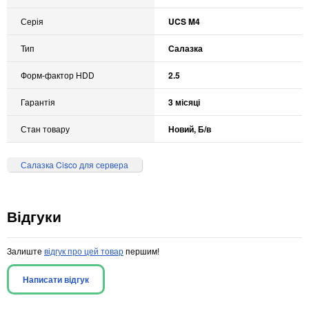
Серія
UCS M4
Тип
Салазка
Форм-фактор HDD
2.5
Гарантія
3 місяці
Стан товару
Новий, Б/в
Салазка Cisco для сервера
Відгуки
Залиште
відгук про цей товар
першим!
Написати відгук