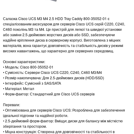
Салазка Cisco UCS M3 M4 2.5 HDD Tray Caddy 800-35052-01 є
спеціалізованим аксесуаром для серверів Cisco UCS серій C220, C240,
C460 поколінь M3 та M4. Це пристрій для легкої та швидкої установки
або заміни 2.5-дюймових жорстких дисків або SSD, забезпечуючи
надійне кріплення диска в серверному корпусі. Виготовлена з міцних
матеріалів, вона гарантує довговічність та стабільність дисків у режимі
високих навантажень, що характерно для серверних середовищ.
Основні характеристики:
• Модель: Cisco 800-35052-01
• Сумісність: Сервери Cisco UCS C220, C240, C460 M3/M4
• Розмір накопичувача: Для 2.5-дюймових дисків (HDD/SSD)
• Інтерфейс: Сумісний з SAS/SATA
• Матеріал: Метал
• Форм-фактор: Стандартний для Cisco UCS серверів
Переваги:
• Оптимізована для серверів Cisco UCS: Розроблена для забезпечення
ідеальної підгонки та надійної роботи.
• 2.5-дюймовий форм-фактор: Вміщує диски для балансу між місткістю
зберігання та простором.
• Міцна конструкція: Створена для довговічності та стабільності в